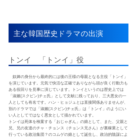
主な韓国歴史ドラマの出演
トンイ 「トンイ」役
奴婢の身分から最終的には後の王様の母親となる主役「トンイ」
を演じています。元気で快活な正確でありながら頭が良く行動力も
ある役回りを見事に演じています。トンイというのは歴史上では
「淑嬪(スクビン)チェ氏」として文献に残っており、三大悪女の一
人としても有名です。ハン・ヒョジュとは直接関係ありませんが、
別のドラマでは「淑嬪(スクビン)チェ氏」は「トンイ」のようにい
い人としてではなく悪女として描かれています。
トンイは死体を検案する「おじゃぎん」の娘として、また、父親と
兄、兄の友達のチャ・チョンス（チョンス兄さん）が裏稼業として
行っている政治集団？のコムゲの娘として誕生し、政治的陰謀によ