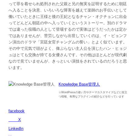
って罪を着せられ処刑された父親と兄の無実を証明するために朝廷
へ入ることを決意、いろいろな障害を越えて楽師のお手伝いとして
働いていたときに王様と後の王妃となるチャン・オクチョンに出会
ってどんどん朝廷の中へ入っていくというストーリー。別のドラマ
では違った役職の人として登場するので実体はどうだったかは定か
ではありませんが、苦労しながら出世していくのは、イ・ビョンフ
ン演出のドラマ「宮廷女官チャングムの誓い」とよく似ています。
その中で元気で頭がよく、偉ぶらない主人公を演じたハン・ヒョジ
ュはとても交換が持てる女優さんです。その他はほとんどが現代劇
なので見ていませんが、きっといい演技をされているのだろうと思
います。
Knowledge Base管理人
☆WordPressの使い方やテーマカスタマイズなどに役立
つ情報、有用なプラグインの紹介などを行っています
facebook
X
LinkedIn