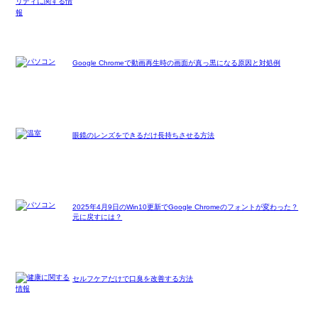
Google Chromeで動画再生時の画面が真っ黒になる原因と対処例
眼鏡のレンズをできるだけ長持ちさせる方法
2025年4月9日のWin10更新でGoogle Chromeのフォントが変わった？
元に戻すには？
セルフケアだけで口臭を改善する方法