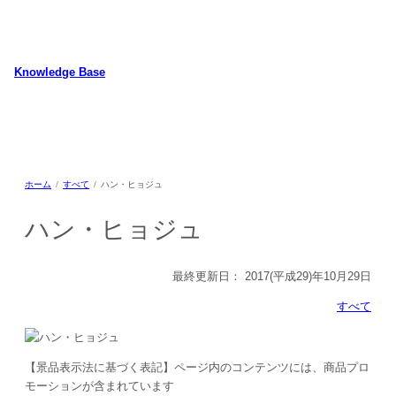
内
容
を
ス
Knowledge Base
キ
WordPressのカスタマイズ方法やプラグインレビューを中心に、パソコ
ッ
ン/動物/植物のことなどを紹介するホームページです
プ
ホーム
すべて
ハン・ヒョジュ
ハン・ヒョジュ
最終更新日：
2017(平成29)年10月29日
すべて
【景品表示法に基づく表記】ページ内のコンテンツには、商品プロ
モーションが含まれています