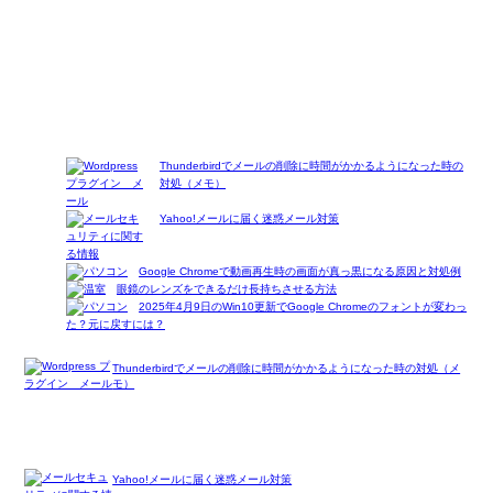
Thunderbirdでメールの削除に時間がかかるようになった時の
対処（メモ）
Yahoo!メールに届く迷惑メール対策
Google Chromeで動画再生時の画面が真っ黒になる原因と対処例
眼鏡のレンズをできるだけ長持ちさせる方法
2025年4月9日のWin10更新でGoogle Chromeのフォントが変わっ
た？元に戻すには？
Thunderbirdでメールの削除に時間がかかるようになった時の対処（メ
モ）
Yahoo!メールに届く迷惑メール対策