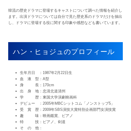
韓流の歴史ドラマに登場するキャストについて調べた情報を紹介し
ます。出演ドラマについては自分で見た歴史系のドラマだけを抽出
し、ドラマに登場する役に関する印象や感想なども書いています。
ハン・ヒョジュのプロフィール
生年月日 ：1987年2月22日生
血 液 型：A型
身 長：170cm
出 身 地：忠清北道清州
学 歴：東国大学演劇映画科
デビュー ：2005年MBCシットコム「ノンストップ5」
受 賞 歴：2009年SBS演技大賞特別企画部門女演技賞
趣 味：映画鑑賞、ピアノ
特 技：ピアノ、剣道
そ の 他：