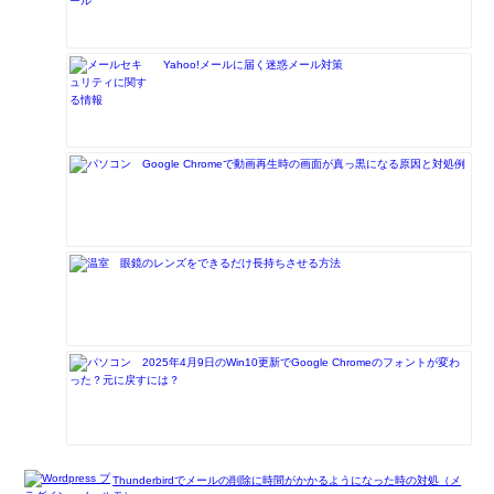
Yahoo!メールに届く迷惑メール対策
Google Chromeで動画再生時の画面が真っ黒になる原因と対処例
眼鏡のレンズをできるだけ長持ちさせる方法
2025年4月9日のWin10更新でGoogle Chromeのフォントが変わ
った？元に戻すには？
Thunderbirdでメールの削除に時間がかかるようになった時の対処（メ