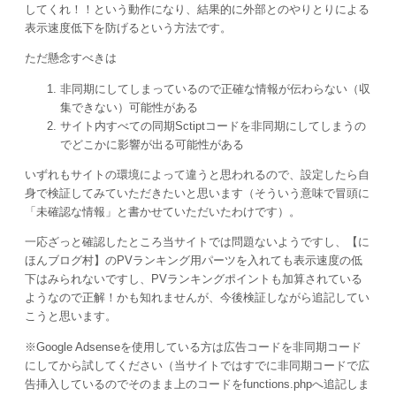
してくれ！！という動作になり、結果的に外部とのやりとりによる
表示速度低下を防げるという方法です。
ただ懸念すべきは
非同期にしてしまっているので正確な情報が伝わらない（収
集できない）可能性がある
サイト内すべての同期Sctiptコードを非同期にしてしまうの
でどこかに影響が出る可能性がある
いずれもサイトの環境によって違うと思われるので、設定したら自
身で検証してみていただきたいと思います（そういう意味で冒頭に
「未確認な情報」と書かせていただいたわけです）。
一応ざっと確認したところ当サイトでは問題ないようですし、【に
ほんブログ村】のPVランキング用パーツを入れても表示速度の低
下はみられないですし、PVランキングポイントも加算されている
ようなので正解！かも知れませんが、今後検証しながら追記してい
こうと思います。
※Google Adsenseを使用している方は広告コードを非同期コード
にしてから試してください（当サイトではすでに非同期コードで広
告挿入しているのでそのまま上のコードをfunctions.phpへ追記しま