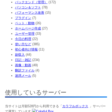
バックエンド（管理）
(172)
パソコン＆ソフト
(78)
パフォーマンス改善
(15)
プラグイン
(7)
ペット・動物
(26)
ホームページ作成
(27)
ユーザー管理
(33)
今日の料理
(22)
使い方など
(385)
初心者向け情報
(11)
副収入
(44)
日記・雑記
(234)
画像・動画
(49)
翻訳ファイル
(4)
迷惑メール
(5)
使用しているサーバー
当サイトは月額528円から利用できる「
カラフルボックス
」サーバー
で運営しています