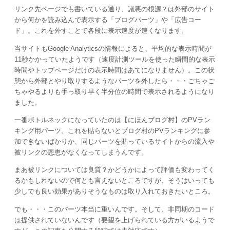
リンク先ページでも書いている通り、諸悪の根源？は外部のサイト
から何かを読み込んで表示する「ブログパーツ」や「広告コー
ド」。これを外すことで各段に表示速度が速くなります。
当サイトもGoogle Analyticsの情報によると、平均的な表示時間が
11秒かかっていたようです（速度計測ツールを使った瞬間的な表示
時間やトップページだけの表示時間はあてになりません）。この状
態から外部とやり取りするようなパーツを外したら・・・ごちゃご
ちゃやるよりも手っ取り早く半分位の時間で表示されるようになり
ました。
一番ボトルネックになっていたのは【にほんブログ村】のPVラン
キング用パーツ。これを貼らないとブログ村のPVランキングに参
加できないばかりか、同じパーツを貼っているサイトからの流入や
被リンクの恩恵がなくなってしまうんです。
まあ被リンクについては良質？かどうかによって評価も変わってく
るかもしれないので何とも言えないところですが、そうはいっても
少しでも良い効果がありそうなものは取り入れておきたいところ。
でも・・・このパーツ本当に重いんです。そして、非同期のコード
は提供されていないんです（要望を上げられている方がいるようで