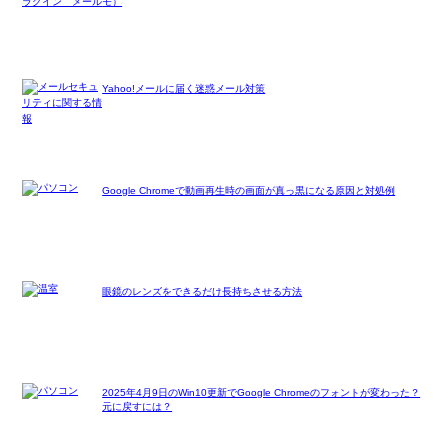
モ）
Yahoo!メールに届く迷惑メール対策
Google Chromeで動画再生時の画面が真っ黒になる原因と対処例
眼鏡のレンズをできるだけ長持ちさせる方法
2025年4月9日のWin10更新でGoogle Chromeのフォントが変わった？
元に戻すには？