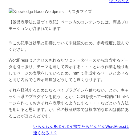
使い方など
【景品表示法に基づく表記】ページ内のコンテンツには、商品プロ
モーションが含まれています
※この記事は効果と影響について未確認のため、参考程度に読んで
ください。
WordPressはアクセスされるたびにデータベースから該当するデー
タを引っ張り、テーマを通して表示する・・・という作業を繰り返
してページの表示をしているため、htmlで作成するページと比べる
と同じ内容でも表示速度はどうしても遅くなります。
それを軽減するためになるべくプラグインを使わない、とか、キャ
ッシュ系のプラグインを使う、とか、CDNを使って一時的にhtmlペ
ージを作っておきそれを表示するようにする・・・などという方法
を用いると思います。が、私の検証結果では根本的な原因は他にあ
ることがほとんどです。
いらんもんをポイポイ捨てたらどんどんWordPressは
速くなる！？