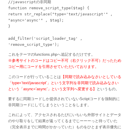
//javascriptの非同期

function remove_script_type($tag) {

return str_replace("type='text/javascript'" , 
"async='async'" , $tag);

}

add_filter('script_loader_tag' , 
'remove_script_type');
これをテーマのfunctions.phpへ追記するだけです。
※参考サイトのコードはコピー不可（右クリック不可）だったため
コピー用にコードを引用させていただいております。
このコードが行っていることは
【同期で読み込みなさいとしている
「type=’text/javascript’」という文字列を非同期で読み込みなさい
という「async=’async’」という文字列へ変更する】
というもの。
要するに同期コードしか提供されていないSctiptコードを強制的に
非同期コードにしてしまうということをします。
これによって、アクセスされるたびにいちいち外部サイトとデータ
のやり取りをして結果が返ってくるまでじーーーっと待っていた
（完全表示までに時間がかかっていた）ものをひとまず表示優先に