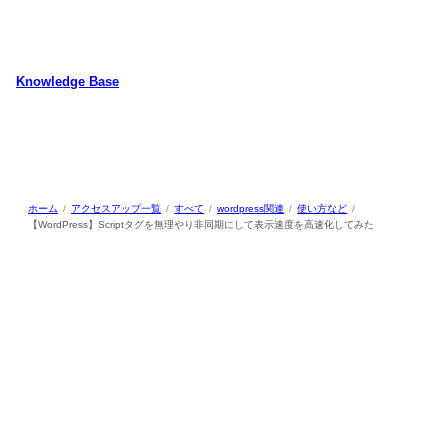
内
容
を
ス
Knowledge Base
キ
WordPressのカスタマイズ方法やプラグインレビューを中心に、パソコ
ッ
ン/動物/植物のことなどを紹介するホームページです
プ
ホーム
アクセスアップ一覧
すべて
wordpress関連
使い方など
【WordPress】Scriptタグを無理やり非同期にして表示速度を高速化してみた