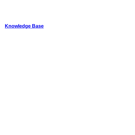
内
容
を
Knowledge Base
ス
キ
WordPressのカスタマイズ方法やプラグインレビューを
ッ
プ