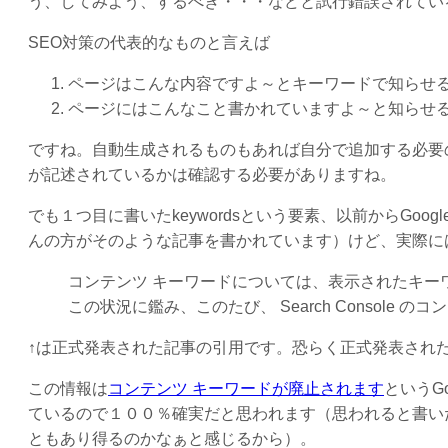
う、してみよう、するべき・・・などと試行錯誤されてい
SEO対策の代表的なものと言えば
ページはこんな内容ですよ～とキーワードで知らせる「k
ページにはこんなこと書かれていますよ～と知らせる「des
ですね。自動生成されるものもあれば自分で追加する必要
が記述されているかは確認する必要がありますね。
でも１つ目に書いたkeywordsという要素、以前からGo
んの方がそのような記事を書かれています）けど、実際に
コンテンツ キーワードについては、表示されたキー
この状況に鑑み、このたび、 Search Console
↑は正式発表された記事の引用です。恐らく正式発表され
この情報は
コンテンツ キーワードが廃止されます
というG
ているので１００％確実だと思われます（思われると書い
ともあり得るのかなぁと感じるから）。