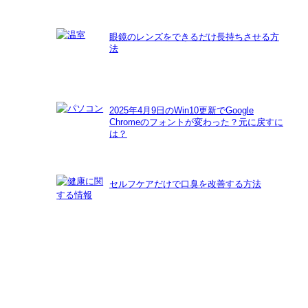
眼鏡のレンズをできるだけ長持ちさせる方
法
2025年4月9日のWin10更新でGoogle
Chromeのフォントが変わった？元に戻すに
は？
セルフケアだけで口臭を改善する方法