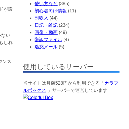
使い方など
(385)
ドが設
初心者向け情報
(11)
副収入
(44)
日記・雑記
(234)
画像・動画
(49)
いない
翻訳ファイル
(4)
もしれ
迷惑メール
(5)
ウンス
使用しているサーバー
当サイトは月額528円から利用できる「
カラフ
ルボックス
」サーバーで運営しています