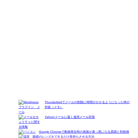
Thunderbirdでメールの削除に時間がかかるようになった時の
対処（メモ）
Yahoo!メールに届く迷惑メール対策
Google Chromeで動画再生時の画面が真っ黒になる原因と対処例
眼鏡のレンズをできるだけ長持ちさせる方法