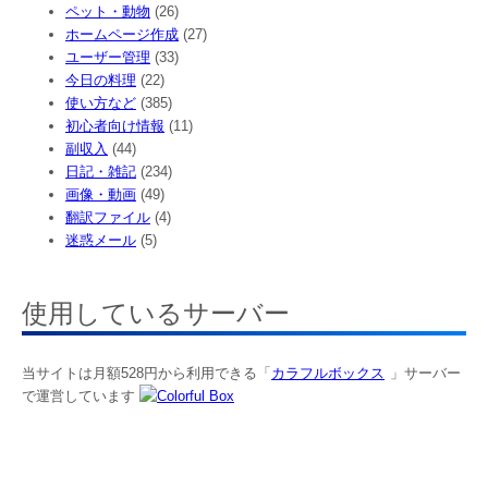
ペット・動物
(26)
ホームページ作成
(27)
ユーザー管理
(33)
今日の料理
(22)
使い方など
(385)
初心者向け情報
(11)
副収入
(44)
日記・雑記
(234)
画像・動画
(49)
翻訳ファイル
(4)
迷惑メール
(5)
使用しているサーバー
当サイトは月額528円から利用できる「
カラフルボックス
」サーバー
で運営しています