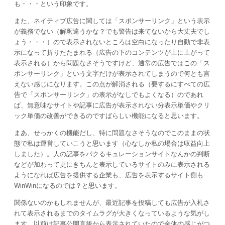
も・・・という印象です。
また、ネイティブ広告に関しては「スポンサーリンク」という表示
が義務でない（解釈違うかな？でも警告は来てないから大丈夫でし
ょう・・・）ので表示されないところは空白になったり自動で非表
示になって折りたたまれる（広告の下のコンテンツが上に上がって
表示される）から問題なさそうですけど、通常の広告ではこの「ス
ポンサーリンク」という文字だけが表示されてしまうので何とも言
えない感じになります。この点が解消される（要するにすべての広
告で「スポンサーリンク」の表示がなしでもよくなる）のであれ
ば、無意味なサイトや記事に広告が表示されない分表示単価やクリ
ック単価の改善ができるのですばらしい機能になると思います。
まあ、せっかくの機能だし、特に問題なさそうなのでこのままの状
態で私は運営していこうと思います（心なしか私の場合は収益向上
しました）。人の記事をパクるキュレーションサイトなんかの判断
などが加わって更にきちんと表示しているサイトのみに表示される
ようになれば広告を提供する企業も、広告を表示するサイト側も
WinWinになるのでは？と思います。
関係ないのかもしれませんが、最近記事を投稿しても広告が入札さ
れて表示されるまでのタイムラグが大きくなっているような気がし
ます。以前は記事公開直後から表示されていたので全体の感じがつ