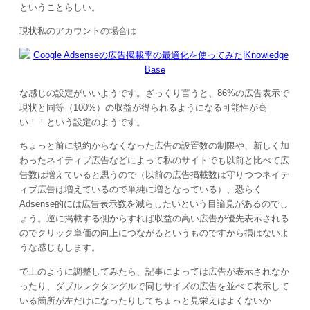
ということらしい。
現状私のアカウントの場合は
な感じの設定がいいようです。ざっくり言うと、86%の広告表示で
現状と同等（100%）の収益が得られるようになる可能性が高
い！！という設定のようです。
ちょっと前に規約からなくなった広告の設置数の制限や、新しく加
わったネイティブ広告などによって私のサイトでも以前と比べて広
告数は増えていると思うので（以前の広告掲載数は守りつつネイテ
ィブ広告は増えているので単純に増となっている）、恐らく
Adsense的には広告表示数を減らしたいという目論見があるのでし
ょう。逆に掲載する側からすれば収益の高い広告が優先表示される
のでクリック単価の向上につながるというものですから損はないよ
うな感じもします。
で上のように調整してみたら、記事によっては広告が表示されなか
ったり、ダブルレクタングルで同じサイズの広告を並べて表示して
いる箇所が左だけになったりしてちょっと見栄えはよくないか