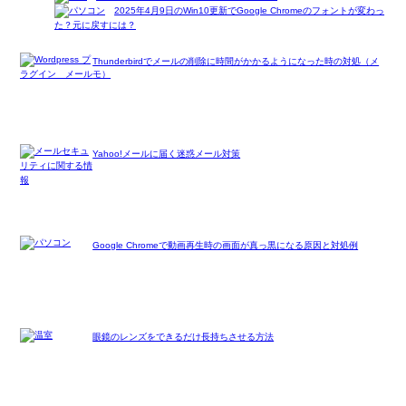
2025年4月9日のWin10更新でGoogle Chromeのフォントが変わっ
た？元に戻すには？
Thunderbirdでメールの削除に時間がかかるようになった時の対処（メ
モ）
Yahoo!メールに届く迷惑メール対策
Google Chromeで動画再生時の画面が真っ黒になる原因と対処例
眼鏡のレンズをできるだけ長持ちさせる方法