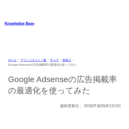
内
容
を
ス
Knowledge Base
キ
WordPressのカスタマイズ方法やプラグインレビューを中心に、パソコ
ッ
ン/動物/植物のことなどを紹介するホームページです
プ
ホーム
アフィリエイト一覧
すべて
副収入
Google Adsenseの広告掲載率の最適化を使ってみた
Google Adsenseの広告掲載率
の最適化を使ってみた
最終更新日：
2018(平成30)年2月4日