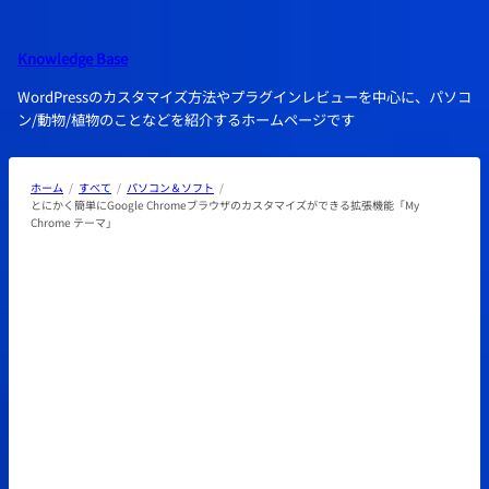
内
容
Knowledge Base
を
ス
WordPressのカスタマイズ方法やプラグインレビューを中心に、パソコ
キ
ン/動物/植物のことなどを紹介するホームページです
ッ
プ
ホーム
すべて
パソコン＆ソフト
とにかく簡単にGoogle Chromeブラウザのカスタマイズができる拡張機能「My
Chrome テーマ」