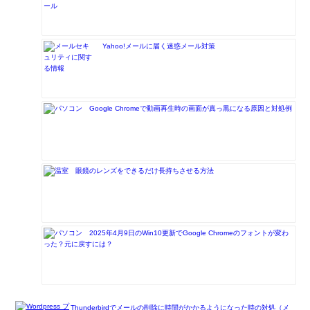
Yahoo!メールに届く迷惑メール対策
Google Chromeで動画再生時の画面が真っ黒になる原因と対処例
眼鏡のレンズをできるだけ長持ちさせる方法
2025年4月9日のWin10更新でGoogle Chromeのフォントが変わ
った？元に戻すには？
Thunderbirdでメールの削除に時間がかかるようになった時の対処（メ