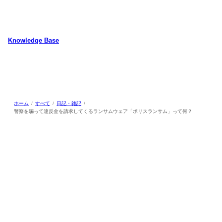
内
容
を
ス
Knowledge Base
キ
WordPressのカスタマイズ方法やプラグインレビューを中心に、パソコ
ッ
ン/動物/植物のことなどを紹介するホームページです
プ
ホーム
すべて
日記・雑記
警察を騙って違反金を請求してくるランサムウェア「ポリスランサム」って何？