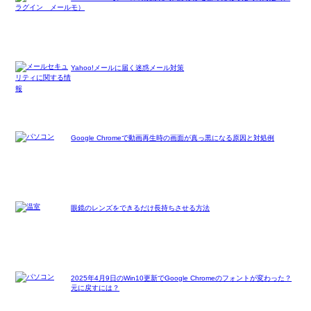
モ）
Yahoo!メールに届く迷惑メール対策
Google Chromeで動画再生時の画面が真っ黒になる原因と対処例
眼鏡のレンズをできるだけ長持ちさせる方法
2025年4月9日のWin10更新でGoogle Chromeのフォントが変わった？
元に戻すには？