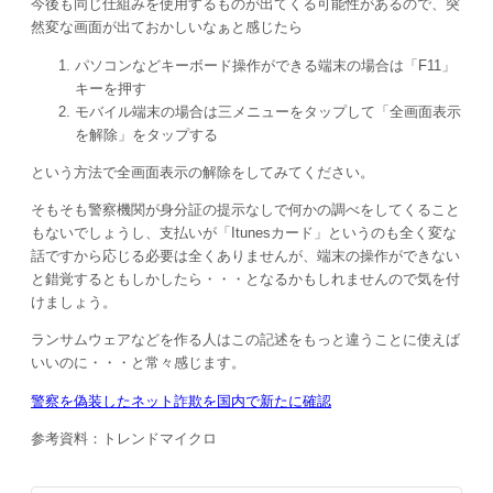
今後も同じ仕組みを使用するものが出てくる可能性があるので、突
然変な画面が出ておかしいなぁと感じたら
パソコンなどキーボード操作ができる端末の場合は「F11」
キーを押す
モバイル端末の場合は三メニューをタップして「全画面表示
を解除」をタップする
という方法で全画面表示の解除をしてみてください。
そもそも警察機関が身分証の提示なしで何かの調べをしてくること
もないでしょうし、支払いが「Itunesカード」というのも全く変な
話ですから応じる必要は全くありませんが、端末の操作ができない
と錯覚するともしかしたら・・・となるかもしれませんので気を付
けましょう。
ランサムウェアなどを作る人はこの記述をもっと違うことに使えば
いいのに・・・と常々感じます。
警察を偽装したネット詐欺を国内で新たに確認
参考資料：トレンドマイクロ