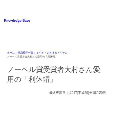
内
容
を
ス
Knowledge Base
キ
WordPressのカスタマイズ方法やプラグインレビューを中心に、パソコ
ッ
ン/動物/植物のことなどを紹介するホームページです
プ
ホーム
商品紹介一覧
すべて
おすすめアイテム
ノーベル賞受賞者大村さん愛用の「利休帽」
ノーベル賞受賞者大村さん愛
用の「利休帽」
最終更新日：
2017(平成29)年10月29日