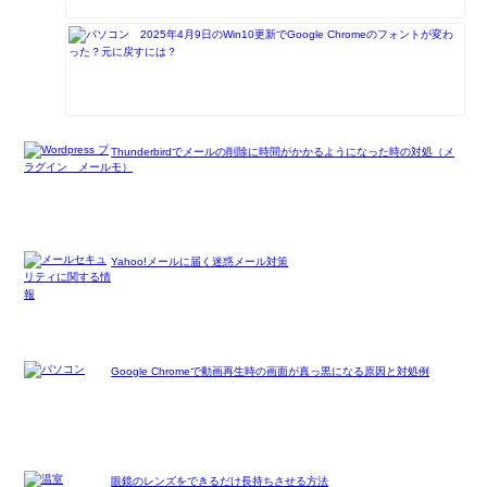
2025年4月9日のWin10更新でGoogle Chromeのフォントが変わ
った？元に戻すには？
Thunderbirdでメールの削除に時間がかかるようになった時の対処（メ
モ）
Yahoo!メールに届く迷惑メール対策
Google Chromeで動画再生時の画面が真っ黒になる原因と対処例
眼鏡のレンズをできるだけ長持ちさせる方法