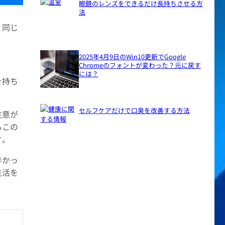
眼鏡のレンズをできるだけ長持ちさせる方
法
。同じ
2025年4月9日のWin10更新でGoogle
Chromeのフォントが変わった？元に戻す
には？
を持ち
セルフケアだけで口臭を改善する方法
注意が
もこの
す。
辛かっ
生活を