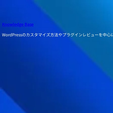
内
容
を
ス
Knowledge Base
キ
WordPressのカスタマイズ方法やプラグインレビューを中
ッ
プ