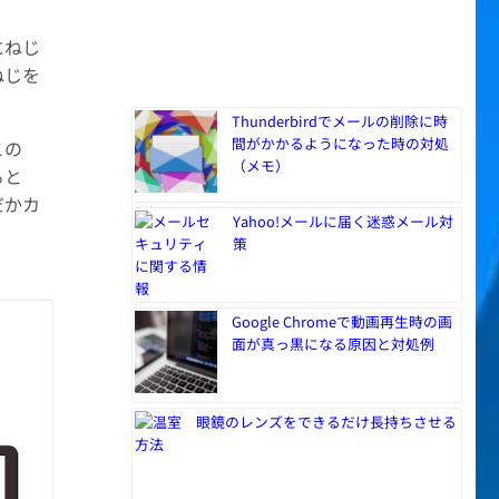
にねじ
ねじを
Thunderbirdでメールの削除に時
間がかかるようになった時の対処
この
（メモ）
ると
だかカ
Yahoo!メールに届く迷惑メール対
策
Google Chromeで動画再生時の画
面が真っ黒になる原因と対処例
眼鏡のレンズをできるだけ長持ちさせる
方法