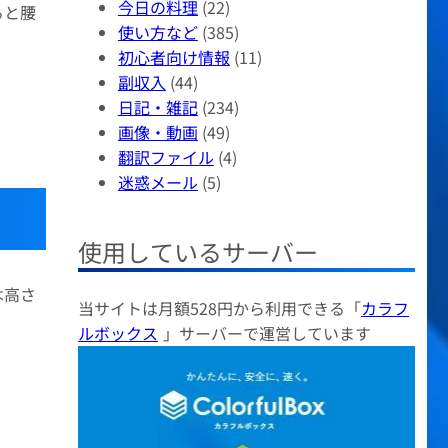
今日の料理
(22)
ると腰
使い方など
(385)
初心者向け情報
(11)
副収入
(44)
日記・雑記
(234)
画像・動画
(49)
翻訳ファイル
(4)
迷惑メール
(5)
使用しているサーバー
は高さ
当サイトは月額528円から利用できる「
カラフ
ルボックス
」サーバーで運営しています