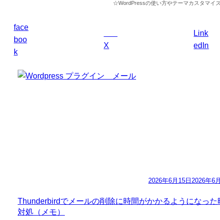
☆WordPressの使い方やテーマカスタ
face
Link
boo
X
edIn
k
2026年6月15日
2026年6
Thunderbirdでメールの削除に時間がかかるようになっ
対処（メモ）