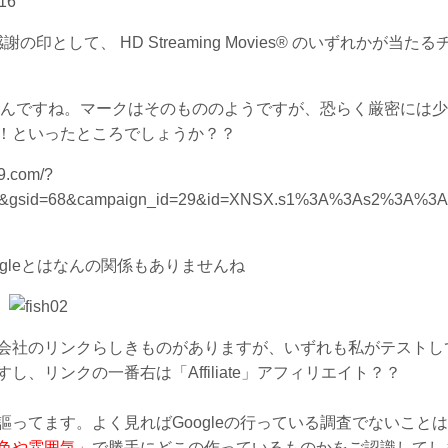
16
して、 HD Streaming Movies® のいずれかが当たる
ないんですね。マークはそのもののようですが、恐らく厳密には
！といったところでしょうか？？
9.com/?
77&gsid=68&campaign_id=29&id=XNSX.s1%3A%3As2%3A%3A
イン＝Googleとはなんの関係もありませんね
会社のリンクらしきものがありますが、いずれも私がテストし
リンクの一番右は「Affiliate」アフィリエイト？？
謳ってます。よく見ればGoogleの行っている調査でないこと
色や雰囲気」
で勝手にどこの作っているものかをご認識してし