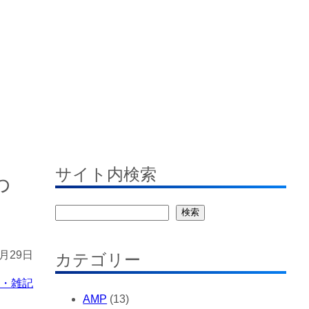
す
サイト内検索
わ
検
検索
索
0月29日
カテゴリー
記・雑記
AMP
(13)