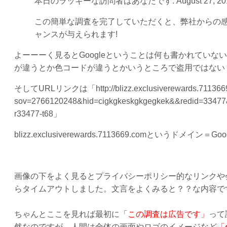
本日のラッキーな訪問者はあなたです: August 27, 20
この簡単な調査を完了していただくと、弊社からの感謝の印と
ャンスが与えられます!
よーーーく見るとGoogleということは何も書かれてい
が違うとか色コードが違うとかいうところで盗用ではない
そしてURLリンクは「http://blizz.exclusiverewards.711366
sov=2766120248&hid=cigkgkeskgkgegkek&&redid=334
r33477-t68」
blizz.exclusiverewards.7113669.comというドメ
画像の下をよく見るとプライバシーポリシー的なリンクや
らタイムアウトしました。文言をよくみると？？な内容ですし、
ちゃんとここを見れば最初に
「この調査は広告です」
って
然なのですが、人間は全体の画面やロゴのイメージなど
「