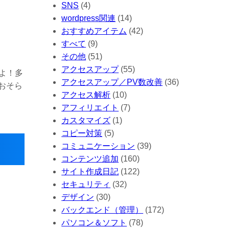
SNS
(4)
wordpress関連
(14)
おすすめアイテム
(42)
すべて
(9)
その他
(51)
アクセスアップ
(55)
すよ！多
アクセスアップ／PV数改善
(36)
おそら
アクセス解析
(10)
アフィリエイト
(7)
カスタマイズ
(1)
コピー対策
(5)
コミュニケーション
(39)
コンテンツ追加
(160)
サイト作成日記
(122)
セキュリティ
(32)
デザイン
(30)
バックエンド（管理）
(172)
パソコン＆ソフト
(78)