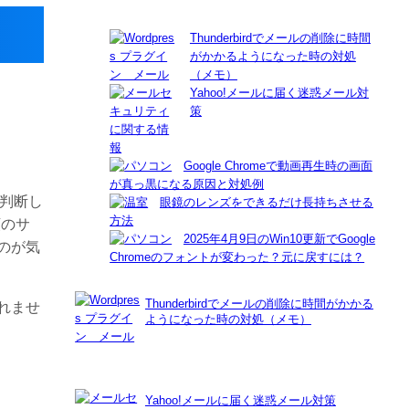
Thunderbirdでメールの削除に時間
がかかるようになった時の対処
（メモ）
Yahoo!メールに届く迷惑メール対
策
Google Chromeで動画再生時の画面
が真っ黒になる原因と対処例
に判断し
眼鏡のレンズをできるだけ長持ちさせる
方法
類のサ
2025年4月9日のWin10更新でGoogle
のが気
Chromeのフォントが変わった？元に戻すには？
Thunderbirdでメールの削除に時間がかかる
れませ
ようになった時の対処（メモ）
Yahoo!メールに届く迷惑メール対策