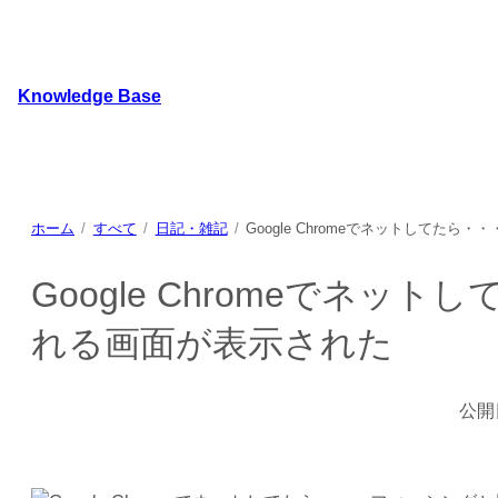
内
容
を
Knowledge Base
ス
キ
WordPressのカスタマイズ方法やプラグインレビューを
ッ
プ
ホーム
すべて
日記・雑記
Google Chromeでネットしてた
Google Chromeでネ
れる画面が表示された
公開