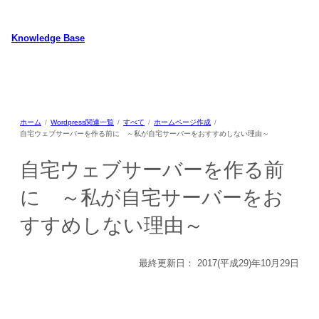
内
容
Knowledge Base
を
ス
WordPressのカスタマイズ方法やプラグインレビューを中心に、パソコ
キ
ン/動物/植物のことなどを紹介するホームページです
ッ
プ
ホーム
Wordpress関連一覧
すべて
ホームページ作成
自宅ウェブサーバーを作る前に ～私が自宅サーバーをおすすめしない理由～
自宅ウェブサーバーを作る前
に ～私が自宅サーバーをお
すすめしない理由～
最終更新日：
2017(平成29)年10月29日