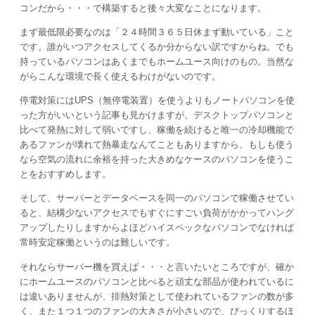
コンだから・・・で構築すると後々大変なことになります。
まず最低限必要なのは「２４時間３６５日休まず動いている」こと
です。誰がいつアクセスしてくるか分からない訳ですからね。でも
持っているパソコンはあくまでもホームユース向けのもの。当然な
がらこんな環境で長く使えるわけがないのです。
停電対策にはUPS（無停電装置）を使うよりもノートパソコンを使
った方がいいという記事も見かけますが、デスクトップパソコンと
比べて発熱に対して弱いですし、稼働を続けると唯一の冷却機能で
あるファンが壊れて熱暴走なんてこともありますから、もしも使う
なら空気の流れに余裕を持った大きめなケースのパソコンを使うこ
とをおすすめします。
そして、サーバーとデータベースを同一のパソコンで稼働させてい
ると、結構少ないアクセスでもすぐにすごい負荷がかかってハング
アップしたりしますからよほどハイスペックなパソコンでなければ
常時安定稼働というのは難しいです。
それならサーバー機を買えば・・・と言いたいところですが、確か
にホームユースのパソコンと比べると頑丈な部品が使われているに
は違いありませんが、排熱対策として使われているファンの数が多
く、また１つ１つのファンの大きさが小さいので、びっくりするほ