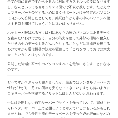
全てが自己責任ですから不具合に対応するスキルも必要になります
し、なんといってもセキュリティ面では不安が残ります。たとえウ
ェブサーバーを公開するために８０番ポートだけを特定のパソコン
に向かって公開したとしても、結局は外から家の中のパソコンへ侵
入する口を開けてしまうことに違いはありません。
ハッカーと呼ばれる方々は別にあなたの家のパソコンにあるデータ
を盗みたいわけではなく、自分の能力を使って外部の環境へ侵入し
たりその中のデータを改ざんしたりすることなどに達成感を感じる
わけですから通信機器の設定を駆使して「これをやっておけば大丈
夫」ということはないのです。
公開した途端に家の中のパソコンすべてを危険にさらすことになる
のです。
どうですか？さらっと書きましたが、最近ではレンタルサーバーの
性能が上がり、月々の価格も安くなってきていますから昔のように
自宅サーバーを構築するメリットはほとんどないと思われます。
中には公開しない自宅サーバーでサイトを作っておいて、完成した
らレンタルサーバー上で公開しようと考えている方もいるかもしれ
ませんね。でも最近主流のデータベースを使ったWordPressなどの