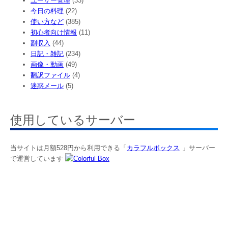
ユーザー管理
(33)
今日の料理
(22)
使い方など
(385)
初心者向け情報
(11)
副収入
(44)
日記・雑記
(234)
画像・動画
(49)
翻訳ファイル
(4)
迷惑メール
(5)
使用しているサーバー
当サイトは月額528円から利用できる「
カラフルボックス
」サーバー
で運営しています