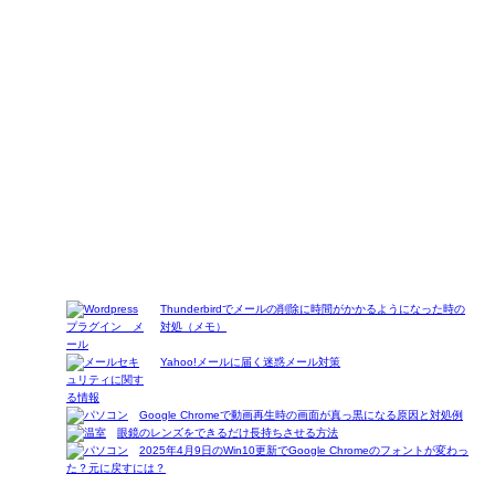
Thunderbirdでメールの削除に時間がかかるようになった時の
対処（メモ）
Yahoo!メールに届く迷惑メール対策
Google Chromeで動画再生時の画面が真っ黒になる原因と対処例
眼鏡のレンズをできるだけ長持ちさせる方法
2025年4月9日のWin10更新でGoogle Chromeのフォントが変わっ
た？元に戻すには？