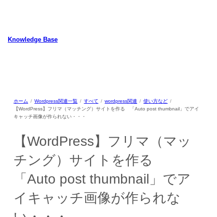
内
容
を
ス
Knowledge Base
キ
WordPressのカスタマイズ方法やプラグインレビューを中心に、パソコ
ッ
ン/動物/植物のことなどを紹介するホームページです
プ
ホーム
Wordpress関連一覧
すべて
wordpress関連
使い方など
【WordPress】フリマ（マッチング）サイトを作る 「Auto post thumbnail」でアイ
キャッチ画像が作られない・・・
【WordPress】フリマ（マッ
チング）サイトを作る
「Auto post thumbnail」でア
イキャッチ画像が作られな
い・・・