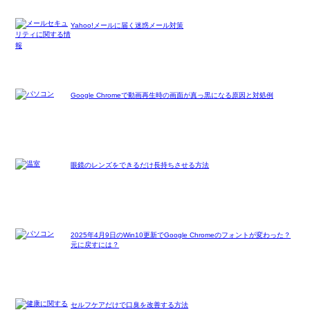
Yahoo!メールに届く迷惑メール対策
Google Chromeで動画再生時の画面が真っ黒になる原因と対処例
眼鏡のレンズをできるだけ長持ちさせる方法
2025年4月9日のWin10更新でGoogle Chromeのフォントが変わった？
元に戻すには？
セルフケアだけで口臭を改善する方法