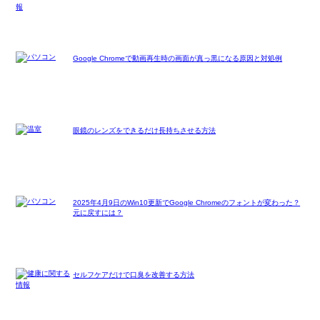
Google Chromeで動画再生時の画面が真っ黒になる原因と対処例
眼鏡のレンズをできるだけ長持ちさせる方法
2025年4月9日のWin10更新でGoogle Chromeのフォントが変わった？
元に戻すには？
セルフケアだけで口臭を改善する方法