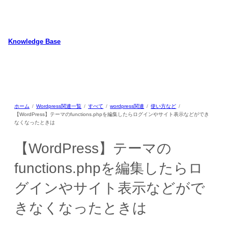
内
容
を
ス
Knowledge Base
キ
WordPressのカスタマイズ方法やプラグインレビューを中心に、パソコ
ッ
ン/動物/植物のことなどを紹介するホームページです
プ
ホーム
Wordpress関連一覧
すべて
wordpress関連
使い方など
【WordPress】テーマのfunctions.phpを編集したらログインやサイト表示などができ
なくなったときは
【WordPress】テーマの
functions.phpを編集したらロ
グインやサイト表示などがで
きなくなったときは