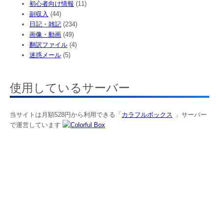
初心者向け情報
(11)
副収入
(44)
日記・雑記
(234)
画像・動画
(49)
翻訳ファイル
(4)
迷惑メール
(5)
使用しているサーバー
当サイトは月額528円から利用できる「
カラフルボックス
」サーバー
で運営しています