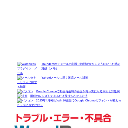
Thunderbirdでメールの削除に時間がかかるようになった時の
対処（メモ）
Yahoo!メールに届く迷惑メール対策
Google Chromeで動画再生時の画面が真っ黒になる原因と対処例
眼鏡のレンズをできるだけ長持ちさせる方法
2025年4月9日のWin10更新でGoogle Chromeのフォントが変わっ
た？元に戻すには？