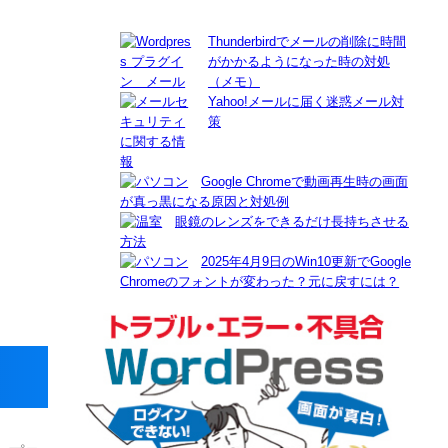
Thunderbirdでメールの削除に時間
がかかるようになった時の対処
（メモ）
Yahoo!メールに届く迷惑メール対
策
Google Chromeで動画再生時の画面
が真っ黒になる原因と対処例
眼鏡のレンズをできるだけ長持ちさせる
方法
2025年4月9日のWin10更新でGoogle
Chromeのフォントが変わった？元に戻すには？