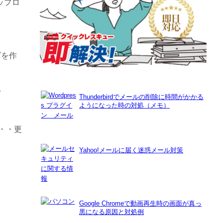
アップロ
ダを作
。
Thunderbirdでメールの削除に時間がかかる
ようになった時の対処（メモ）
・・更
Yahoo!メールに届く迷惑メール対策
Google Chromeで動画再生時の画面が真っ
黒になる原因と対処例