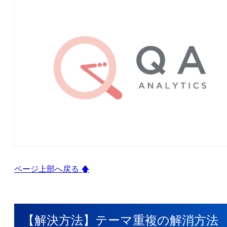
ページ上部へ戻る 🡅
【解決方法】テーマ重複の解消方法