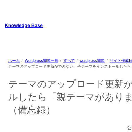
内
容
を
Knowledge Base
ス
キ
WordPressのカスタマイズ方法やプラグインレビューを
ッ
プ
ホーム
Wordpress関連一覧
すべて
wordpress関連
サイト作成
テーマのアップロード更新ができない、子テーマをインストールしたら
テーマのアップロード更新
ルしたら「親テーマがあり
（備忘録）
公