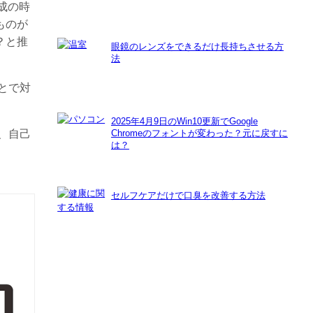
成の時
ものが
？と推
眼鏡のレンズをできるだけ長持ちさせる方
法
とで対
2025年4月9日のWin10更新でGoogle
、自己
Chromeのフォントが変わった？元に戻すに
は？
セルフケアだけで口臭を改善する方法