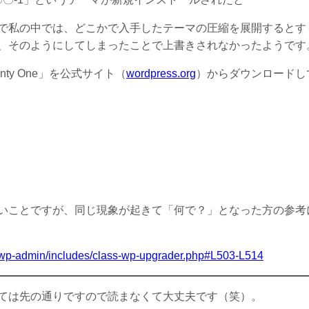
で私の中では、どこかで入手したテーマの圧縮を展開するとす
、そのようにしてしまったことで上書きされなかったようです
enty One」を公式サイト（
wordpress.org
）からダウンロードし
いことですが、同じ現象が起きて「何で？」となった方の参考
2/wp-admin/includes/class-wp-upgrader.php#L503-L514
ては先の通りですので読まなくて大丈夫です（笑）。