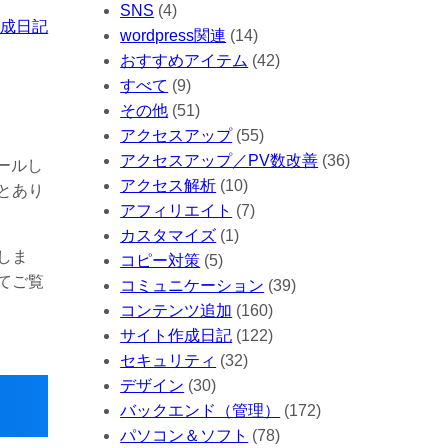
SNS
(4)
作成日記
wordpress関連
(14)
おすすめアイテム
(42)
すべて
(9)
その他
(51)
アクセスアップ
(55)
アクセスアップ／PV数改善
(36)
ールし
アクセス解析
(10)
とあり
アフィリエイト
(7)
カスタマイズ
(1)
しま
コピー対策
(5)
てご覧
コミュニケーション
(39)
コンテンツ追加
(160)
サイト作成日記
(122)
セキュリティ
(32)
デザイン
(30)
バックエンド（管理）
(172)
パソコン＆ソフト
(78)