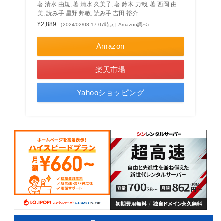
著:清水 由規, 著:清水 久美子, 著:鈴木 力哉, 著:西岡 由
美, 読み手:星野 邦敏, 読み手:吉田 裕介
¥2,889
（2024/02/08 17:07時点 | Amazon調べ）
Amazon
楽天市場
Yahooショッピング