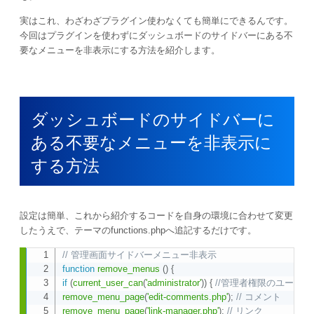
実はこれ、わざわざプラグイン使わなくても簡単にできるんです。
今回はプラグインを使わずにダッシュボードのサイドバーにある不
要なメニューを非表示にする方法を紹介します。
ダッシュボードのサイドバーに
ある不要なメニューを非表示に
する方法
設定は簡単、これから紹介するコードを自身の環境に合わせて変更
したうえで、テーマのfunctions.phpへ追記するだけです。
// 管理画面サイドバーメニュー非表示
Copy
function
remove_menus
(
)
{
if
(
current_user_can
(
'administrator'
)
)
{
//管理者権限のユーザー
remove_menu_page
(
'edit-comments.php'
)
;
// コメント
remove_menu_page
(
'link-manager.php'
)
;
// リンク