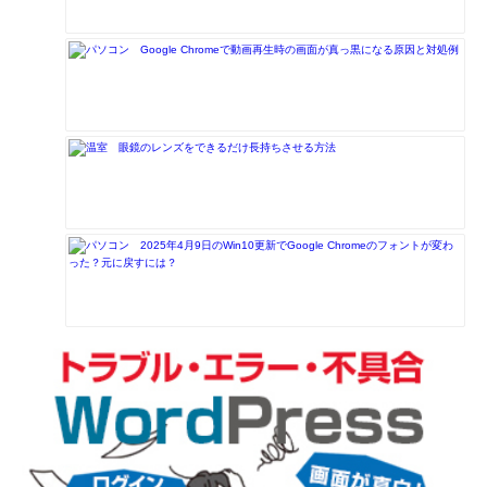
Google Chromeで動画再生時の画面が真っ黒になる原因と対処例
眼鏡のレンズをできるだけ長持ちさせる方法
2025年4月9日のWin10更新でGoogle Chromeのフォントが変わ
った？元に戻すには？