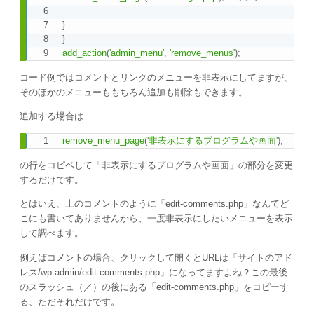
}
}
add_action
(
'admin_menu'
,
'remove_menus'
)
;
コード例ではコメントとリンクのメニューを非表示にしてますが、
そのほかのメニューももちろん追加も削除もできます。
追加する場合は
remove_menu_page
(
'非表示にするプログラムや画面'
)
;
Copy
の行をコピペして「非表示にするプログラムや画面」の部分を変更
するだけです。
とはいえ、上のコメントのように「edit-comments.php」なんてど
こにも書いてありませんから、一度非表示にしたいメニューを表示
して調べます。
例えばコメントの場合、クリックして開くとURLは「サイトのアド
レス/wp-admin/edit-comments.php」になってますよね？この最後
のスラッシュ（／）の後にある「edit-comments.php」をコピーす
る、ただそれだけです。