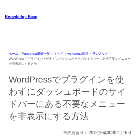
内
容
Knowledge Base
を
ス
WordPressのカスタマイズ方法やプラグインレビューを中心に、パソコ
キ
ン/動物/植物のことなどを紹介するホームページです
ッ
プ
ホーム
Wordpress関連一覧
すべて
wordpress関連
使い方など
WordPressでプラグインを使わずにダッシュボードのサイドバーにある不要なメニュー
を非表示にする方法
WordPressでプラグインを使
わずにダッシュボードのサイ
ドバーにある不要なメニュー
を非表示にする方法
最終更新日：
2018(平成30)年2月16日