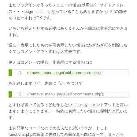
またプラグインが作ったメニューの場合はURLが「サイトアドレ
ス・・・page=〇〇」となっていることもありますから〇〇の部分
をコピーすればOKです。
いちいち覚えたりする必要はありませんから簡単に非表示にできま
すね。
逆に非表示にしたものを再表示したい場合はわざわざ行を削除しな
くてもコメントアウトすれば大丈夫です。
例えばコメントの場合、非表示にする場合には
remove_menu_page
(
'edit-comments.php'
)
;
Copy
を記述しますけど、先頭に「//」をつけて
//remove_menu_page('edit-comments.php');
Copy
とすれば書いてあるけど動作しない（これをコメントアウトと言い
ます）ようにできます。一時的に表示したい場合に便利だと思いま
す。
まあ簡単なコードなので大丈夫だと思いますが、もしも
functions.phpの編集に失敗して画面が真っ白になってしまったら