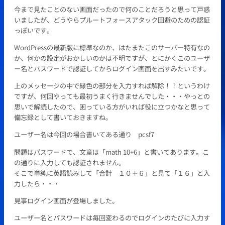
今まで見たことのない画面だったので何のことだろうと思って戸惑
いましたが、どうやらプルートフォースアタック回避のための認証
っぽいです。
WordPressの最新版に標準なのか、はたまたこのサーバー特有なの
か、何かの設定がおかしいのかは不明ですが、とにかくこのユーザ
ー名とパスワードで認証してからログイン画面を出すみたいです。
上のメッセージの中で緑色の部分を入力すれば解除！！というわけ
ですが、何回やっても最初うまく行きませんでした・・・やっとの
思いで解読したので、困っている方がいれば役に立つかなと思って
備忘録として書いておきますね。
ユーザー名は今回の場合書いてある通り pcsf7
問題はパスワードで、文章は「math 10+6」と書いてあります。こ
の通りに入力しても認証されません。
そこで単純に英語読みして「合計 １０＋６」と見て「１６」と入
力したら・・・
見事ログイン画面が登場しました。
ユーザー名とパスワードは毎回変わるのでログインのたびに入力す