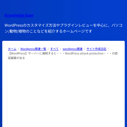
内
容
Knowledge Base
を
ス
WordPressのカスタマイズ方法やプラグインレビューを中心に、パソコ
キ
ン/動物/植物のことなどを紹介するホームページです
ッ
プ
ホーム
Wordpress関連一覧
すべて
wordpress関連
サイト作成日記
【WordPress】サーバーに接続すると・・・WordPress attack protection・・・の認
証画面が出る