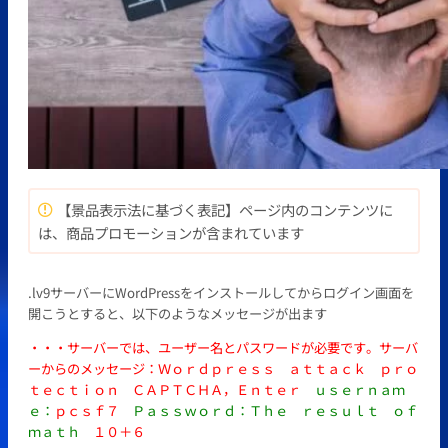
【景品表示法に基づく表記】ページ内のコンテンツに
は、商品プロモーションが含まれています
.lv9サーバーにWordPressをインストールしてからログイン画面を
開こうとすると、以下のようなメッセージが出ます
・・・サーバーでは、ユーザー名とパスワードが必要です。サーバ
ーからのメッセージ：Ｗｏｒｄｐｒｅｓｓ ａｔｔａｃｋ ｐｒｏ
ｔｅｃｔｉｏｎ ＣＡＰＴＣＨＡ，Ｅｎｔｅｒ
ｕｓｅｒｎａｍ
ｅ：
ｐｃｓｆ７
Ｐａｓｓｗｏｒｄ：Ｔｈｅ ｒｅｓｕｌｔ ｏｆ
ｍａｔｈ
１０＋６