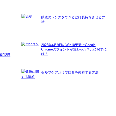
眼鏡のレンズをできるだけ長持ちさせる方
法
2025年4月9日のWin10更新でGoogle
Chromeのフォントが変わった？元に戻すに
は？
年6月2日
セルフケアだけで口臭を改善する方法