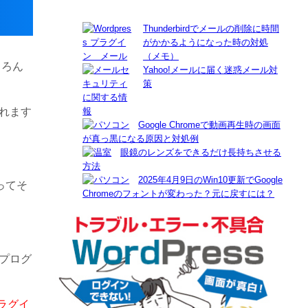
Thunderbirdでメールの削除に時間
がかかるようになった時の対処
（メモ）
ちろん
Yahoo!メールに届く迷惑メール対
策
られます
Google Chromeで動画再生時の画面
が真っ黒になる原因と対処例
眼鏡のレンズをできるだけ長持ちさせる
方法
2025年4月9日のWin10更新でGoogle
作ってそ
Chromeのフォントが変わった？元に戻すには？
行プログ
ラグイ