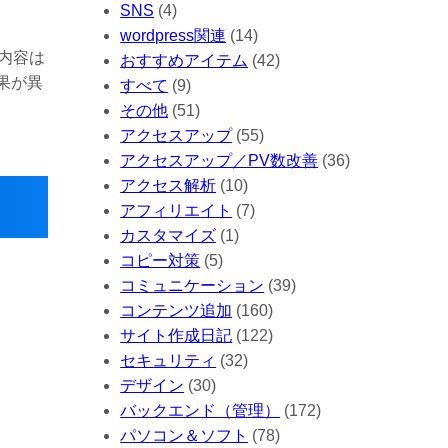
SNS
(4)
wordpress関連
(14)
る内容は
おすすめアイテム
(42)
果が異
すべて
(9)
その他
(51)
アクセスアップ
(55)
アクセスアップ／PV数改善
(36)
アクセス解析
(10)
アフィリエイト
(7)
カスタマイズ
(1)
コピー対策
(5)
コミュニケーション
(39)
コンテンツ追加
(160)
サイト作成日記
(122)
セキュリティ
(32)
デザイン
(30)
ま
バックエンド（管理）
(172)
パソコン＆ソフト
(78)