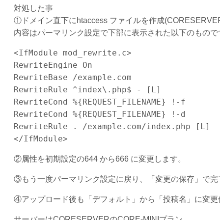
対処した事
①ドメイン直下にhtaccess ファイルを作成(CORESE
内容はパーマリンク設定で下部に表示された以下のもので
<IfModule mod_rewrite.c>

RewriteEngine On

RewriteBase /example.com

RewriteRule ^index\.php$ - [L]

RewriteCond %{REQUEST_FILENAME} !-f

RewriteCond %{REQUEST_FILENAME} !-d

RewriteRule . /example.com/index.php [L]

</IfModule>
②属性を初期設定の644 から666 に変更します。
③もう一度パーマリンク設定に戻り、「変更の保存」で完
④アップロード後も「デフォルト」から「投稿名」に変更
サーバーはCORESERVERのCORE-MINIプラン、