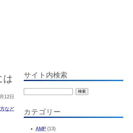
す
サイト内検索
には
検
検索
4月12日
索
い方など
カテゴリー
AMP
(13)