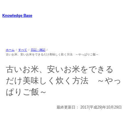
内
容
Knowledge Base
を
ス
WordPressのカスタマイズ方法やプラグインレビューを中心に、パソコ
キ
ン/動物/植物のことなどを紹介するホームページです
ッ
プ
ホーム
すべて
日記・雑記
古いお米、安いお米をできるだけ美味しく炊く方法 ～やっぱりご飯～
古いお米、安いお米をできる
だけ美味しく炊く方法 ～やっ
ぱりご飯～
最終更新日：
2017(平成29)年10月29日