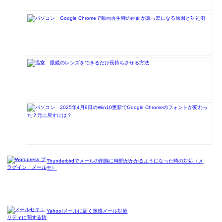
Google Chromeで動画再生時の画面が真っ黒になる原因と対処例
眼鏡のレンズをできるだけ長持ちさせる方法
2025年4月9日のWin10更新でGoogle Chromeのフォントが変わっ
た？元に戻すには？
Thunderbirdでメールの削除に時間がかかるようになった時の対処（メ
モ）
Yahoo!メールに届く迷惑メール対策