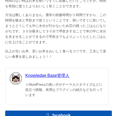
時間のない時はお米を研いですぐに炊飯したいところですが、時間
を有効に使うとよりおいしく炊くことができます。
方法は難しくありません。通常の炊飯時間が１時間ですから、この
時間を吸水と早炊きで使うということです。研いですぐに炊いてし
まうとどうしても中に水分が行かないため芯の残ったごはんになり
がちです。３０分吸水して３０分で早炊きすることで米の中に水分
を含ませることができるので早炊きでもよりふっくらとしたごはん
に仕上げることができます。
以上が古いお米、安いお米をおいしく食べるコツです。工夫して楽
しい食事を楽しみましょう！！
Knowledge Base管理人
☆WordPressの使い方やテーマカスタマイズなどに
役立つ情報、有用なプラグインの紹介などを行って
います
facebook