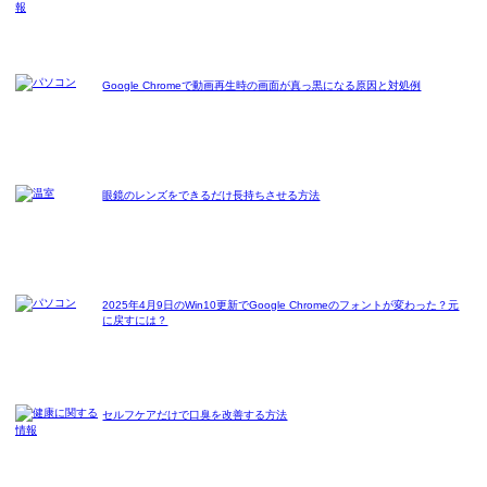
Google Chromeで動画再生時の画面が真っ黒になる原因と対処例
眼鏡のレンズをできるだけ長持ちさせる方法
2025年4月9日のWin10更新でGoogle Chromeのフォントが変わった？元
に戻すには？
セルフケアだけで口臭を改善する方法