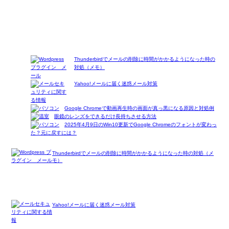
Thunderbirdでメールの削除に時間がかかるようになった時の
対処（メモ）
Yahoo!メールに届く迷惑メール対策
Google Chromeで動画再生時の画面が真っ黒になる原因と対処例
眼鏡のレンズをできるだけ長持ちさせる方法
2025年4月9日のWin10更新でGoogle Chromeのフォントが変わっ
た？元に戻すには？
Thunderbirdでメールの削除に時間がかかるようになった時の対処（メ
モ）
Yahoo!メールに届く迷惑メール対策