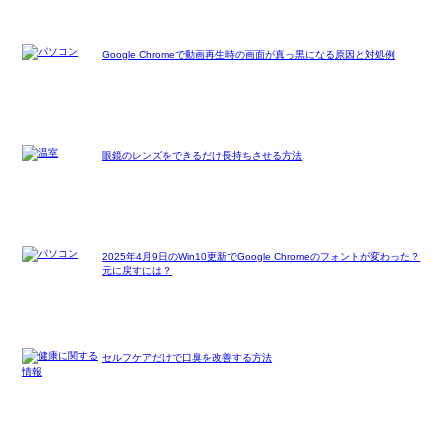
Google Chromeで動画再生時の画面が真っ黒になる原因と対処例
眼鏡のレンズをできるだけ長持ちさせる方法
2025年4月9日のWin10更新でGoogle Chromeのフォントが変わった？
元に戻すには？
セルフケアだけで口臭を改善する方法