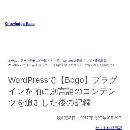
内
容
を
ス
Knowledge Base
キ
WordPressのカスタマイズ方法やプラグインレビューを中心に、パソコ
ッ
ン/動物/植物のことなどを紹介するホームページです
プ
ホーム
テーマデモなど一覧
すべて
wordpress関連
サイト作成日記
WordPressで【Bogo】プラグインを軸に別言語のコンテンツを追加した後の記録
WordPressで【Bogo】プラグ
インを軸に別言語のコンテン
ツを追加した後の記録
最終更新日：
2017(平成29)年10月29日
サイト作成日記