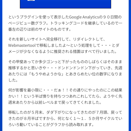
というプラグインを使って表示したGoogle Analyticsの９０日間の
ページビュー数グラフ。トラッキングコードを継承しているので一
番左の辺りは前のサイトのものです。
それを新しいサイトへ完全移行して、リダイレクトして、
Webmastertoolで移転しましたよ～という処理をして・・・とダ
メージが少なくなるように推奨される措置はすべて行いました。
その甲斐あってか多少ゴンっと下がったもののしばらくはそのまま
推移するかと思いきや・・・ドンドンドンドン下がっていき、先週
あたりには「もうやめようかな」とあきらめたい位の数字になりま
した。
何が影響を最小限に・・・だぁ！！その通りにやったのにこの結果
かい！！という半ば憤りを持ちつつあれこれしてたら、ようやく先
週末あたりから以前レベルまで戻ってきてくれました。
移転したのが５月末、ダダ下がりになってきたのが７月頭、戻って
きたのが８月半ばですから、何となく１～１．５か月サイクルでい
ろいろ動いていることがグラフから読み取れます。