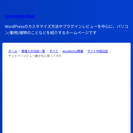
内
容
Knowledge Base
を
ス
WordPressのカスタマイズ方法やプラグインレビューを中心に、パソコ
キ
ン/動物/植物のことなどを紹介するホームページです
ッ
プ
ホーム
管理人の日記一覧
すべて
wordpress関連
サイト作成日記
やっとページビュー数が元に戻ってきた