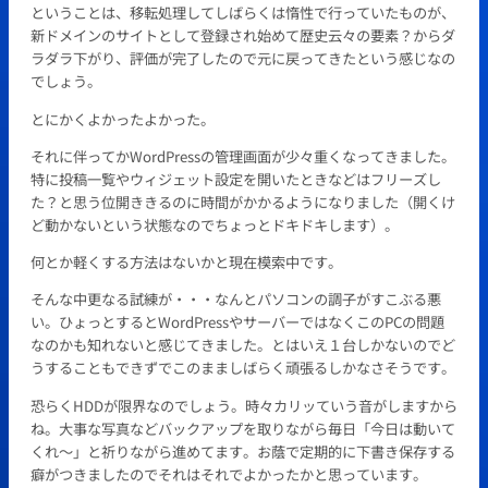
ということは、移転処理してしばらくは惰性で行っていたものが、
新ドメインのサイトとして登録され始めて歴史云々の要素？からダ
ラダラ下がり、評価が完了したので元に戻ってきたという感じなの
でしょう。
とにかくよかったよかった。
それに伴ってかWordPressの管理画面が少々重くなってきました。
特に投稿一覧やウィジェット設定を開いたときなどはフリーズし
た？と思う位開ききるのに時間がかかるようになりました（開くけ
ど動かないという状態なのでちょっとドキドキします）。
何とか軽くする方法はないかと現在模索中です。
そんな中更なる試練が・・・なんとパソコンの調子がすこぶる悪
い。ひょっとするとWordPressやサーバーではなくこのPCの問題
なのかも知れないと感じてきました。とはいえ１台しかないのでど
うすることもできずでこのまましばらく頑張るしかなさそうです。
恐らくHDDが限界なのでしょう。時々カリッていう音がしますから
ね。大事な写真などバックアップを取りながら毎日「今日は動いて
くれ～」と祈りながら進めてます。お蔭で定期的に下書き保存する
癖がつきましたのでそれはそれでよかったかと思っています。