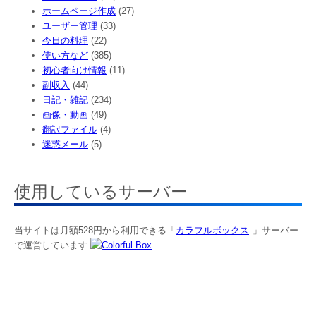
ホームページ作成
(27)
ユーザー管理
(33)
今日の料理
(22)
使い方など
(385)
初心者向け情報
(11)
副収入
(44)
日記・雑記
(234)
画像・動画
(49)
翻訳ファイル
(4)
迷惑メール
(5)
使用しているサーバー
当サイトは月額528円から利用できる「
カラフルボックス
」サーバー
で運営しています