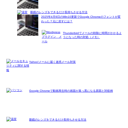
眼鏡のレンズをできるだけ長持ちさせる方法
2025年4月9日のWin10更新でGoogle Chromeのフォントが変
わった？元に戻すには？
Thunderbirdでメールの削除に時間がかかるよ
うになった時の対処（メモ）
Yahoo!メールに届く迷惑メール対策
Google Chromeで動画再生時の画面が真っ黒になる原因と対処例
眼鏡のレンズをできるだけ長持ちさせる方法