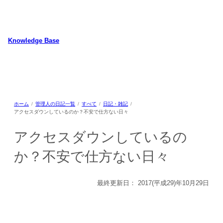
内
容
を
ス
Knowledge Base
キ
WordPressのカスタマイズ方法やプラグインレビューを中心に、パソコ
ッ
ン/動物/植物のことなどを紹介するホームページです
プ
ホーム
管理人の日記一覧
すべて
日記・雑記
アクセスダウンしているのか？不安で仕方ない日々
アクセスダウンしているの
か？不安で仕方ない日々
最終更新日：
2017(平成29)年10月29日