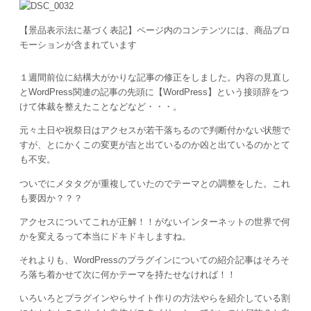
【景品表示法に基づく表記】ページ内のコンテンツには、商品プロ
モーションが含まれています
１週間前位に結構大がかりな記事の修正をしました。内容の見直し
とWordPress関連の記事の先頭に【WordPress】という接頭辞をつ
けて体裁を整えたことなどなど・・・。
元々土日や祝祭日はアクセスが若干落ちるので判断付かない状態で
すが、とにかくこの変更が吉と出ているのか凶と出ているのかとて
も不安。
ついでにメタタグが重複していたのでテーマとの調整をした。これ
も要因か？？？
アクセスについてこれが正解！！がないインターネットの世界で何
かを変えるって本当にドキドキしますね。
それよりも、WordPressのプラグインについての紹介記事はそろそ
ろ落ち着かせて次に何かテーマを持たせなければ！！
いろいろとプラグインやらサイト作りの方法やらを紹介している割