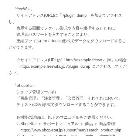
『freeWiki』
サイトアドレス(URL)に「?plugin=dump」を加えてアクセス
し、
表示する画面でファイル形式や内容を選択するとともに、
管理者パスワードを入力することにより、
圧縮ファイル(.tar / .tar.gz)形式でデータをダウンロードするこ
とができます。
※サイトアドレス(URL)が「http://example.freewiki.jp/」の場合
http://example.freewiki.jp/?plugin=dump にアクセスしてくだ
さい。
『ShopStar』
ショップ管理ツール内
「商品管理」「注文管理」「会員管理」それぞれにおいて、
テキスト(CSV)形式でダウンロードすることができます。
各機能の詳細は、以下のマニュアルをご参照ください。
◇ShopStar ＞ サポートマニュアル ＞ 商品 ＞ 商品管理
https://www.shop-star.jp/support/man/search_product.php