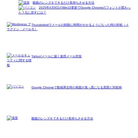
眼鏡のレンズをできるだけ長持ちさせる方法
2025年4月9日のWin10更新でGoogle Chromeのフォントが変わっ
た？元に戻すには？
Thunderbirdでメールの削除に時間がかかるようになった時の対処（メ
モ）
Yahoo!メールに届く迷惑メール対策
Google Chromeで動画再生時の画面が真っ黒になる原因と対処例
眼鏡のレンズをできるだけ長持ちさせる方法