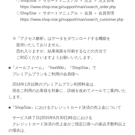
◇ShopStar ＞ サポートマニュアル ＞ 注文 ＞ 注文管理
https://www.shop-star.jp/support/man/search_order.php
◇ShopStar ＞ サポートマニュアル ＞ 会員 ＞ 会員管理
https://www.shop-star.jp/support/man/search_customer.php
※『アクセス解析』はデータをダウンロードする機能を
提供いたしておりません。
恐れ入りますが、結果画面を印刷するなどの方法で
ご対応くださいますようお願いいたします。
■『メールフォーム』『freeWiki』『ShopStar』で
プレミアムプランをご利用の会員様へ
2016年1月以降のプレミアムプラン利用料金は、
現在ご利用のお客様を対象に、詳細を改めてメールでご案内いた
します。
■『ShopStar』におけるクレジットカード決済の売上金について
サービス終了日(2015年6月30日)時点における
クレジットカード決済の売上金がご指定口座への振込手数料以上
の場合は、