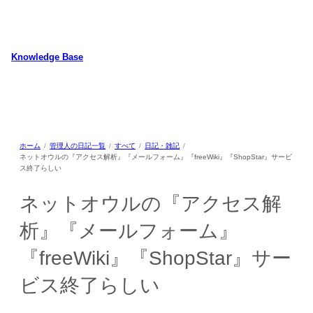
内
容
を
ス
Knowledge Base
キ
WordPressのカスタマイズ方法やプラグインレビューを中心に、パソコ
ッ
ン/動物/植物のことなどを紹介するホームページです
プ
ホーム
管理人の日記一覧
すべて
日記・雑記
ネットオウルの『アクセス解析』『メールフォーム』『freeWiki』『ShopStar』サービ
ス終了らしい
ネットオウルの『アクセス解
析』『メールフォーム』
『freeWiki』『ShopStar』サー
ビス終了らしい