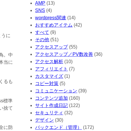
AMP
(13)
SNS
(4)
wordpress関連
(14)
おすすめアイテム
(42)
すべて
(9)
ように
その他
(51)
アクセスアップ
(55)
アクセスアップ／PV数改善
(36)
為。中
アクセス解析
(10)
本当に
アフィリエイト
(7)
カスタマイズ
(1)
くるも
コピー対策
(5)
コミュニケーション
(39)
コンテンツ追加
(160)
s標準
サイト作成日記
(122)
い捨て
セキュリティ
(32)
デザイン
(30)
バックエンド（管理）
(172)
全に防