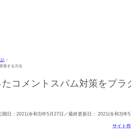
中心に、パソコン/動物/植物のことなどを紹介するホームページで
日記
しで実装する方法
otを使ったコメントスパム対策をプラ
公開日：
2021(令和3)年5月27日
／最終更新日：
2021(令和3)年
サイト