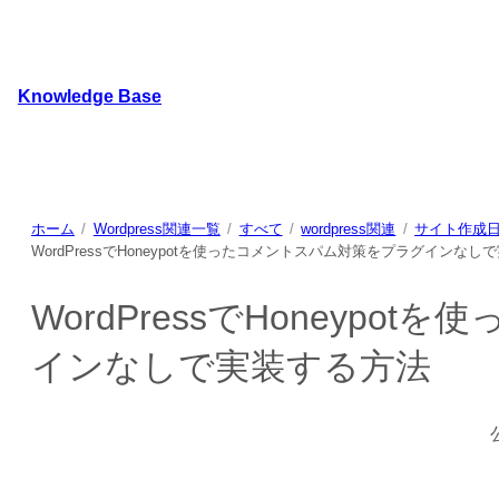
内
容
を
Knowledge Base
ス
キ
WordPressのカスタマイズ方法やプラグインレビューを
ッ
プ
ホーム
Wordpress関連一覧
すべて
wordpress関連
サイト作成
WordPressでHoneypotを使ったコメントスパム対策をプラグインな
WordPressでHoneyp
インなしで実装する方法