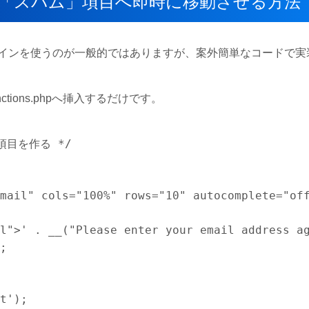
トを「スパム」項目へ即時に移動させる方法
インを使うのが一般的ではありますが、案外簡単なコードで実
ions.phpへ挿入するだけです。
目を作る */

	

t');
