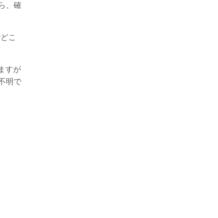
ら、確
でどこ
ますが
不明で