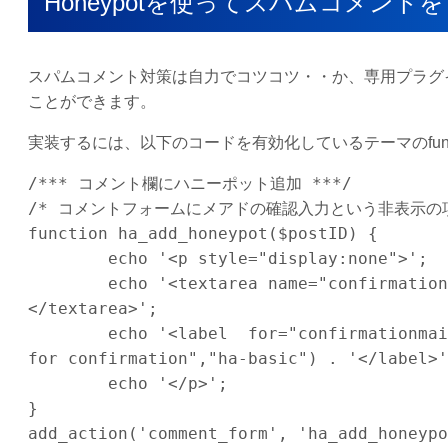
Honeypotを使ってスパムコメン
スパムコメント対策は自力でコツコツ・・か、専用プラグ
ことができます。
実装するには、以下のコードを有効化しているテーマのfunct
/*** コメント欄にハニーポット追加 ***/

/* コメントフォームにメアドの確認入力という非表示の項
function ha_add_honeypot($postID) {

	echo '<p style="display:none">';

	echo '<textarea name="confirmationmail" cols="100%" rows="10" autocomplete="off"> 
</textarea>';

	echo '<label  for="confirmationmail">' . __("Please enter your email address again 
for confirmation","ha-basic") . '</label>';
	echo '</p>';

}

add_action('comment_form', 'ha_add_honeypo