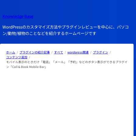
内
容
Knowledge Base
を
ス
WordPressのカスタマイズ方法やプラグインレビューを中心に、パソコ
キ
ン/動物/植物のことなどを紹介するホームページです
ッ
プ
ホーム
プラグインの紹介記事
すべて
wordpress関連
プラグイン
コンテンツ追加
モバイル表示のときだけ「電話」「メール」「予約」などのボタン表示ができるプラグイ
ン「Call & Book Mobile Bar」