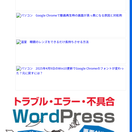
Google Chromeで動画再生時の画面が真っ黒になる原因と対処例
眼鏡のレンズをできるだけ長持ちさせる方法
2025年4月9日のWin10更新でGoogle Chromeのフォントが変わっ
た？元に戻すには？