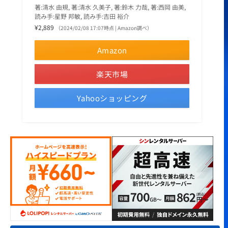
著:清水 由規, 著:清水 久美子, 著:鈴木 力哉, 著:西岡 由美,
読み手:星野 邦敏, 読み手:吉田 裕介
¥2,889
（2024/02/08 17:07時点 | Amazon調べ）
Amazon
楽天市場
Yahooショッピング