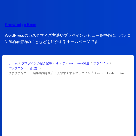
内
容
を
ス
Knowledge Base
キ
WordPressのカスタマイズ方法やプラグインレビューを中心に、パソコ
ッ
ン/動物/植物のことなどを紹介するホームページです
プ
ホーム
プラグインの紹介記事
すべて
wordpress関連
プラグイン
バックエンド（管理）
さまざまなコード編集画面を統合＆見やすくするプラグイン「Coditor – Code Editor」