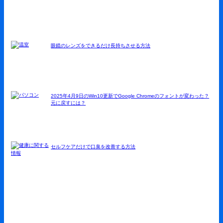
眼鏡のレンズをできるだけ長持ちさせる方法
2025年4月9日のWin10更新でGoogle Chromeのフォントが変わった？
元に戻すには？
セルフケアだけで口臭を改善する方法