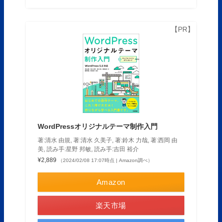
WordPressオリジナルテーマ制作入門
著:清水 由規, 著:清水 久美子, 著:鈴木 力哉, 著:西岡 由
美, 読み手:星野 邦敏, 読み手:吉田 裕介
¥2,889
（2024/02/08 17:07時点 | Amazon調べ）
Amazon
楽天市場