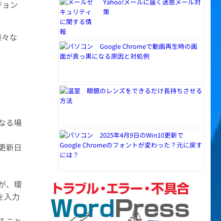
Yahoo!メールに届く迷惑メール対
ジョン
策
様々な
Google Chromeで動画再生時の画
面が真っ黒になる原因と対処例
眼鏡のレンズをできるだけ長持ちさせる
方法
なる場
2025年4月9日のWin10更新で
Google Chromeのフォントが変わった？元に戻す
更新日
には？
が、環
を入力