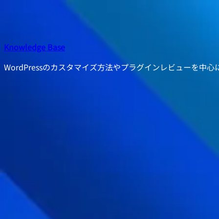
内
容
を
ス
Knowledge Base
キ
WordPressのカスタマイズ方法やプラグインレビューを中
ッ
プ