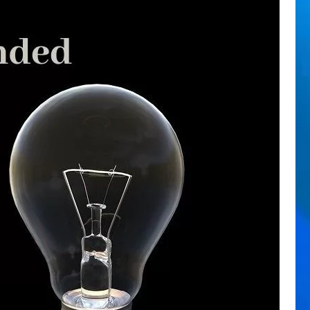
アクセスアップ
(55)
アクセスアップ／PV数改善
(36)
アクセス解析
(10)
アフィリエイト
(7)
カスタマイズ
(1)
コピー対策
(5)
コミュニケーション
(39)
コンテンツ追加
(160)
サイト作成日記
(122)
セキュリティ
(32)
デザイン
(30)
バックエンド（管理）
(172)
パソコン＆ソフト
(78)
パフォーマンス改善
(15)
プラグイン
(7)
ペット・動物
(26)
ホームページ作成
(27)
ユーザー管理
(33)