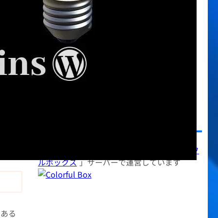
今日の料理
(22)
使い方など
(385)
初心者向け情報
(11)
副収入
(44)
日記・雑記
(234)
画像・動画
(49)
翻訳ファイル
(4)
迷惑メール
(5)
使用しているサーバー
当サイトは月額528円から利用できる「
カラフ
ルボックス
」サーバーで運営しています
にある