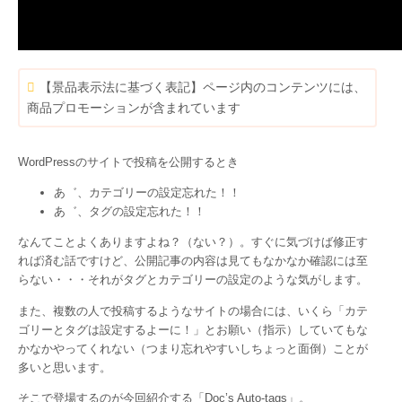
【景品表示法に基づく表記】ページ内のコンテンツには、
商品プロモーションが含まれています
WordPressのサイトで投稿を公開するとき
あ゛、カテゴリーの設定忘れた！！
あ゛、タグの設定忘れた！！
なんてことよくありますよね？（ない？）。すぐに気づけば修正す
れば済む話ですけど、公開記事の内容は見てもなかなか確認には至
らない・・・それがタグとカテゴリーの設定のような気がします。
また、複数の人で投稿するようなサイトの場合には、いくら「カテ
ゴリーとタグは設定するよーに！」とお願い（指示）していてもな
かなかやってくれない（つまり忘れやすいしちょっと面倒）ことが
多いと思います。
そこで登場するのが今回紹介する「Doc’s Auto-tags」。