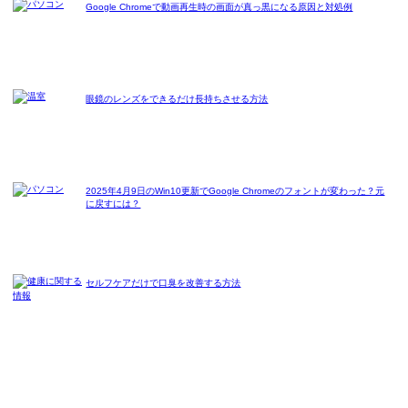
Google Chromeで動画再生時の画面が真っ黒になる原因と対処例
眼鏡のレンズをできるだけ長持ちさせる方法
2025年4月9日のWin10更新でGoogle Chromeのフォントが変わった？元
に戻すには？
セルフケアだけで口臭を改善する方法