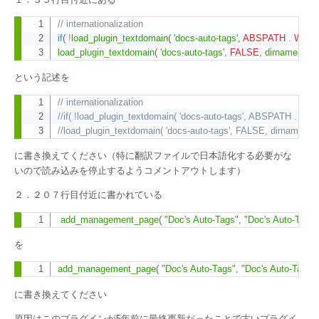
// internationalization
Copy
if
(
!
load_plugin_textdomain
(
'docs-auto-tags'
,
ABSPATH
.
WP_C
load_plugin_textdomain
(
'docs-auto-tags'
,
FALSE
,
dirname
(
plu
という記述を
// internationalization
Copy
//if( !load_plugin_textdomain( 'docs-auto-tags', ABSPATH . W
//load_plugin_textdomain( 'docs-auto-tags', FALSE, dirname( plu
に書き換えてください（特に翻訳ファイルで日本語化する必要がな
いので読み込みを停止するようコメントアウトします）
２．２０７行目付近に書かれている
add_management_page
(
"Doc's Auto-Tags"
,
"Doc's Auto-Tags"
Copy
を
add_management_page
(
"Doc's Auto-Tags"
,
"Doc's Auto-Tags"
,
Copy
に書き換えてください
原因はこのプラグインが5年前に最終更新だったことで古いプラグイ