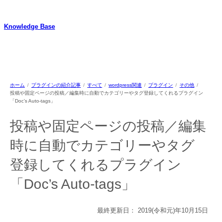
内
容
Knowledge Base
を
ス
WordPressのカスタマイズ方法やプラグインレビューを中心に、パソコ
キ
ン/動物/植物のことなどを紹介するホームページです
ッ
プ
ホーム
プラグインの紹介記事
すべて
wordpress関連
プラグイン
その他
投稿や固定ページの投稿／編集時に自動でカテゴリーやタグ登録してくれるプラグイン
「Doc’s Auto-tags」
投稿や固定ページの投稿／編集
時に自動でカテゴリーやタグ
登録してくれるプラグイン
「Doc’s Auto-tags」
最終更新日：
2019(令和元)年10月15日