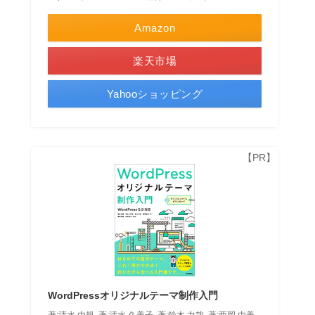
Amazon
楽天市場
Yahooショッピング
WordPressオリジナルテーマ制作入門
著:清水 由規, 著:清水 久美子, 著:鈴木 力哉, 著:西岡 由美,