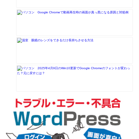
Google Chromeで動画再生時の画面が真っ黒になる原因と対処例
眼鏡のレンズをできるだけ長持ちさせる方法
2025年4月9日のWin10更新でGoogle Chromeのフォントが変わっ
た？元に戻すには？