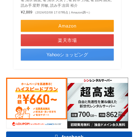
読み手:星野 邦敏, 読み手:吉田 裕介
¥2,889
（2024/02/08 17:07時点 | Amazon調べ）
Amazon
楽天市場
Yahooショッピング