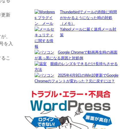
異なる
Thunderbirdでメールの削除に時間
終更新
がかかるようになった時の対処
（メモ）
Yahoo!メールに届く迷惑メール対
策
すが、
号を入
Google Chromeで動画再生時の画面
するこ
が真っ黒になる原因と対処例
眼鏡のレンズをできるだけ長持ちさせる
方法
2025年4月9日のWin10更新でGoogle
Chromeのフォントが変わった？元に戻すには？