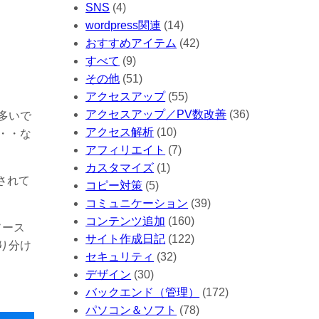
SNS
(4)
wordpress関連
(14)
おすすめアイテム
(42)
すべて
(9)
その他
(51)
アクセスアップ
(55)
アクセスアップ／PV数改善
(36)
多いで
アクセス解析
(10)
・・な
アフィリエイト
(7)
カスタマイズ
(1)
されて
コピー対策
(5)
コミュニケーション
(39)
コンテンツ追加
(160)
ソース
サイト作成日記
(122)
り分け
セキュリティ
(32)
デザイン
(30)
バックエンド（管理）
(172)
パソコン＆ソフト
(78)