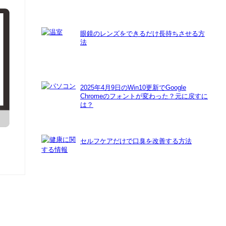
眼鏡のレンズをできるだけ長持ちさせる方
法
2025年4月9日のWin10更新でGoogle
Chromeのフォントが変わった？元に戻すに
は？
セルフケアだけで口臭を改善する方法