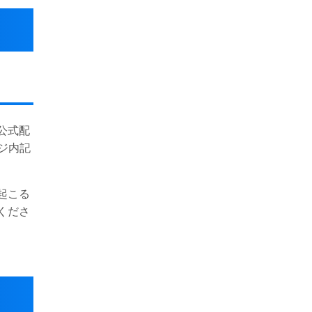
公式配
ジ内記
起こる
くださ