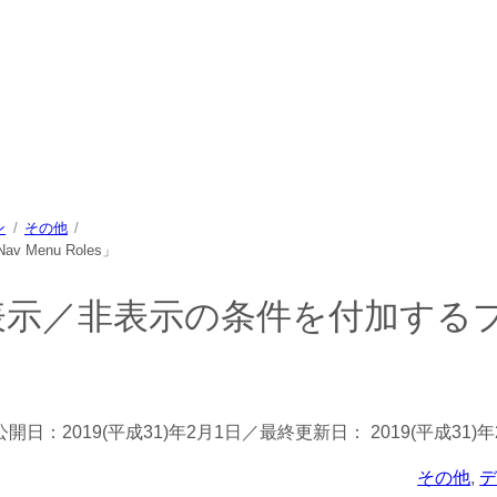
中心に、パソコン/動物/植物のことなどを紹介するホームページで
ン
その他
enu Roles」
表示／非表示の条件を付加する
公開日：
2019(平成31)年2月1日
／最終更新日：
2019(平成31)
その他
, 