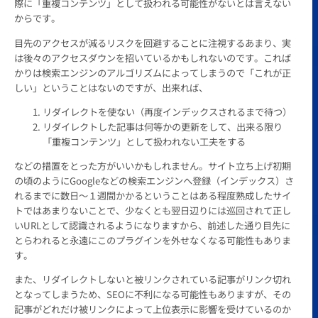
際に「重複コンテンツ」として扱われる可能性がないとは言えない
からです。
目先のアクセスが減るリスクを回避することに注視するあまり、実
は後々のアクセスダウンを招いているかもしれないのです。これば
かりは検索エンジンのアルゴリズムによってしまうので「これが正
しい」ということはないのですが、出来れば、
リダイレクトを使ない（再度インデックスされるまで待つ）
リダイレクトした記事は何等かの更新をして、出来る限り
「重複コンテンツ」として扱われない工夫をする
などの措置をとった方がいいかもしれません。サイト立ち上げ初期
の頃のようにGoogleなどの検索エンジンへ登録（インデックス）さ
れるまでに数日～１週間かかるということはある程度熟成したサイ
トではあまりないことで、少なくとも翌日辺りには巡回されて正し
いURLとして認識されるようになりますから、前述した通り目先に
とらわれると永遠にこのプラグインを外せなくなる可能性もありま
す。
また、リダイレクトしないと被リンクされている記事がリンク切れ
となってしまうため、SEOに不利になる可能性もありますが、その
記事がどれだけ被リンクによって上位表示に影響を受けているのか