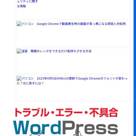
Google Chromeで動画再生時の画面が真っ黒になる原因と対処例
眼鏡のレンズをできるだけ長持ちさせる方法
2025年4月9日のWin10更新でGoogle Chromeのフォントが変わっ
た？元に戻すには？