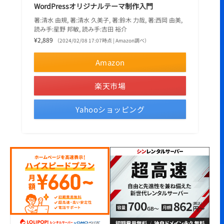
WordPressオリジナルテーマ制作入門
著:清水 由規, 著:清水 久美子, 著:鈴木 力哉, 著:西岡 由美,
読み手:星野 邦敏, 読み手:吉田 裕介
¥2,889
（2024/02/08 17:07時点 | Amazon調べ）
Amazon
楽天市場
Yahooショッピング