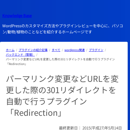
内
容
Knowledge Base
を
ス
WordPressのカスタマイズ方法やプラグインレビューを中心に、パソコ
キ
ン/動物/植物のことなどを紹介するホームページです
ッ
プ
ホーム
プラグインの紹介記事
すべて
wordpress関連
プラグイン
バックエンド（管理）
パーマリンク変更などURLを変更した際の301リダイレクトを自動で行うプラグイン
「Redirection」
パーマリンク変更などURLを変
更した際の301リダイレクトを
自動で行うプラグイン
「Redirection」
最終更新日：
2015(平成27)年5月14日