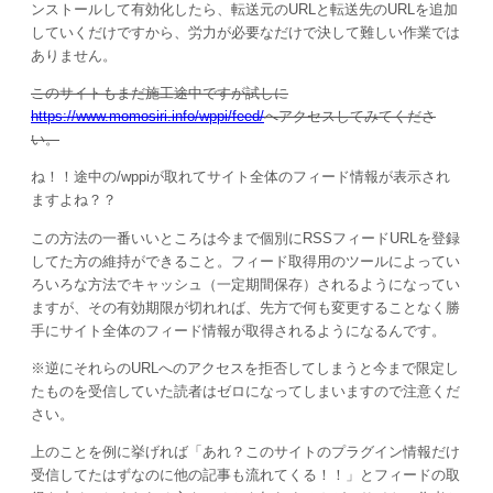
ンストールして有効化したら、転送元のURLと転送先のURLを追加
していくだけですから、労力が必要なだけで決して難しい作業では
ありません。
このサイトもまだ施工途中ですが試しに
https://www.momosiri.info/wppi/feed/
へアクセスしてみてくださ
い。
ね！！途中の/wppiが取れてサイト全体のフィード情報が表示され
ますよね？？
この方法の一番いいところは今まで個別にRSSフィードURLを登録
してた方の維持ができること。フィード取得用のツールによってい
ろいろな方法でキャッシュ（一定期間保存）されるようになってい
ますが、その有効期限が切れれば、先方で何も変更することなく勝
手にサイト全体のフィード情報が取得されるようになるんです。
※逆にそれらのURLへのアクセスを拒否してしまうと今まで限定し
たものを受信していた読者はゼロになってしまいますので注意くだ
さい。
上のことを例に挙げれば「あれ？このサイトのプラグイン情報だけ
受信してたはずなのに他の記事も流れてくる！！」とフィードの取