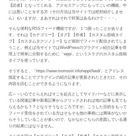
【読者】となってくれる、アクセスアップにもってこいの機能。中
には悪いことをする方（その方法は当サイトでは絶対紹介しませ
ん）もいますが、まあそれはそれで対策はあるわけで・・・。
そんな便利なRSSフィード機能ですが、１つ困ったことがありま
す。それは【カテゴリー】【タグ】【作者】【カスタム投稿タイ
プ】【カスタムタクソノミー】など個別でフィード配信されてしま
うこと。例えば当サイトではWordPressのプラグイン紹介記事を管
理上で簡単に分類するために「wppi」というスラグのカスタム投稿
タイプを使っています。
そうすると、「https://www.momosiri.info/wppi/feed/」とアドレス
指定することでプラグインの紹介記事が更新されたときだけ、その
内容を読むことができるようになります。
広～～い心でとらえればそこを起点としてサイドバーなどに表示し
ている関連記事や新着記事からクリックされれば他の記事も見ても
らえるかも？？となりそうなところですが、こうした目的をもって
フィード受信をされている方はそもそも他の事柄には興味がないか
らそうしていることが多いので、なかなかこちらの意図している通
りの結果にはなりません。