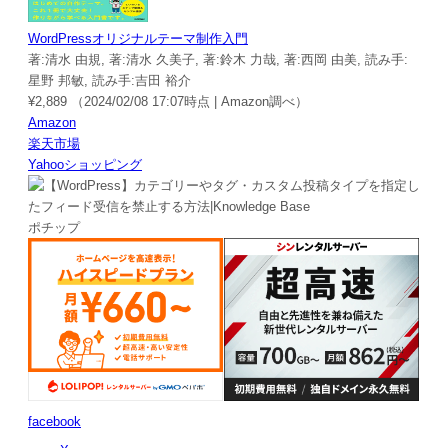
WordPressオリジナルテーマ制作入門
著:清水 由規, 著:清水 久美子, 著:鈴木 力哉, 著:西岡 由美, 読み手:
星野 邦敏, 読み手:吉田 裕介
¥2,889
（2024/02/08 17:07時点 | Amazon調べ）
Amazon
楽天市場
Yahooショッピング
ポチップ
facebook