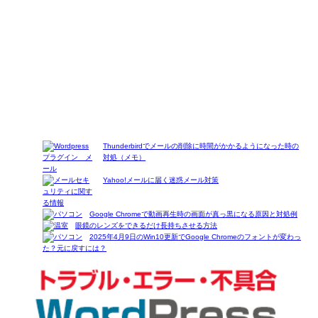
Thunderbirdでメールの削除に時間がかかるようになった時の
対処（メモ）
Yahoo!メールに届く迷惑メール対策
Google Chromeで動画再生時の画面が真っ黒になる原因と対処例
眼鏡のレンズをできるだけ長持ちさせる方法
2025年4月9日のWin10更新でGoogle Chromeのフォントが変わっ
た？元に戻すには？