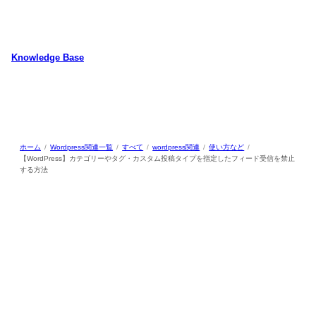
内
容
を
ス
Knowledge Base
キ
WordPressのカスタマイズ方法やプラグインレビューを中心に、パソコ
ッ
ン/動物/植物のことなどを紹介するホームページです
プ
ホーム
Wordpress関連一覧
すべて
wordpress関連
使い方など
【WordPress】カテゴリーやタグ・カスタム投稿タイプを指定したフィード受信を禁止
する方法