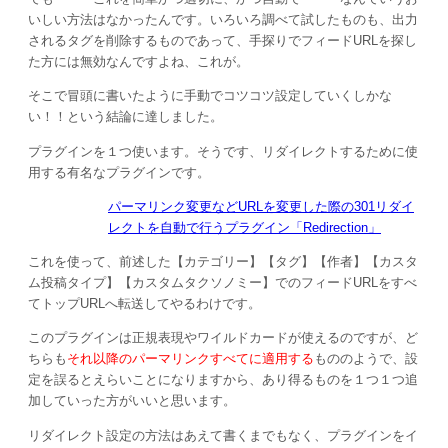
いしい方法はなかったんです。いろいろ調べて試したものも、出力
されるタグを削除するものであって、手探りでフィードURLを探し
た方には無効なんですよね、これが。
そこで冒頭に書いたように手動でコツコツ設定していくしかな
い！！という結論に達しました。
プラグインを１つ使います。そうです、リダイレクトするために使
用する有名なプラグインです。
パーマリンク変更などURLを変更した際の301リダイ
レクトを自動で行うプラグイン「Redirection」
これを使って、前述した【カテゴリー】【タグ】【作者】【カスタ
ム投稿タイプ】【カスタムタクソノミー】でのフィードURLをすべ
てトップURLへ転送してやるわけです。
このプラグインは正規表現やワイルドカードが使えるのですが、ど
ちらも
それ以降のパーマリンクすべてに適用する
もののようで、設
定を誤るとえらいことになりますから、あり得るものを１つ１つ追
加していった方がいいと思います。
リダイレクト設定の方法はあえて書くまでもなく、プラグインをイ