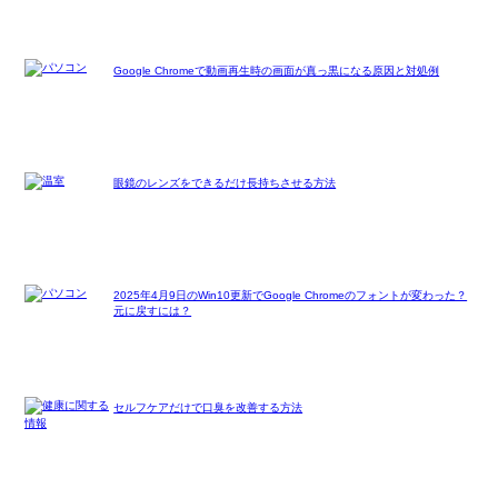
Google Chromeで動画再生時の画面が真っ黒になる原因と対処例
眼鏡のレンズをできるだけ長持ちさせる方法
2025年4月9日のWin10更新でGoogle Chromeのフォントが変わった？
元に戻すには？
セルフケアだけで口臭を改善する方法