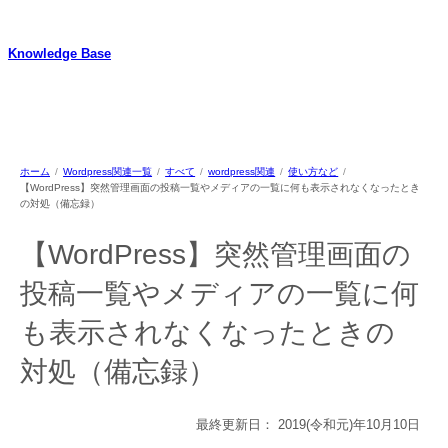
内
容
Knowledge Base
を
ス
WordPressのカスタマイズ方法やプラグインレビューを中心に、パソコ
キ
ン/動物/植物のことなどを紹介するホームページです
ッ
プ
ホーム
Wordpress関連一覧
すべて
wordpress関連
使い方など
【WordPress】突然管理画面の投稿一覧やメディアの一覧に何も表示されなくなったとき
の対処（備忘録）
【WordPress】突然管理画面の
投稿一覧やメディアの一覧に何
も表示されなくなったときの
対処（備忘録）
最終更新日：
2019(令和元)年10月10日