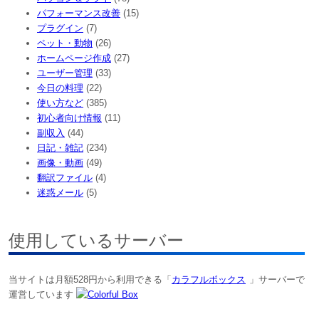
パフォーマンス改善
(15)
プラグイン
(7)
ペット・動物
(26)
ホームページ作成
(27)
ユーザー管理
(33)
今日の料理
(22)
使い方など
(385)
初心者向け情報
(11)
副収入
(44)
日記・雑記
(234)
画像・動画
(49)
翻訳ファイル
(4)
迷惑メール
(5)
使用しているサーバー
当サイトは月額528円から利用できる「
カラフルボックス
」サーバーで
運営しています