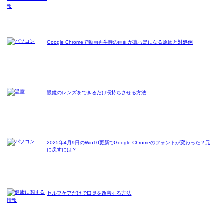
Google Chromeで動画再生時の画面が真っ黒になる原因と対処例
眼鏡のレンズをできるだけ長持ちさせる方法
2025年4月9日のWin10更新でGoogle Chromeのフォントが変わった？元
に戻すには？
セルフケアだけで口臭を改善する方法