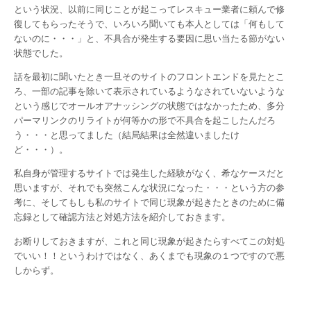
という状況、以前に同じことが起こってレスキュー業者に頼んで修
復してもらったそうで、いろいろ聞いても本人としては「何もして
ないのに・・・」と、不具合が発生する要因に思い当たる節がない
状態でした。
話を最初に聞いたとき一旦そのサイトのフロントエンドを見たとこ
ろ、一部の記事を除いて表示されているようなされていないような
という感じでオールオアナッシングの状態ではなかったため、多分
パーマリンクのリライトが何等かの形で不具合を起こしたんだろ
う・・・と思ってました（結局結果は全然違いましたけ
ど・・・）。
私自身が管理するサイトでは発生した経験がなく、希なケースだと
思いますが、それでも突然こんな状況になった・・・という方の参
考に、そしてもしも私のサイトで同じ現象が起きたときのために備
忘録として確認方法と対処方法を紹介しておきます。
お断りしておきますが、これと同じ現象が起きたらすべてこの対処
でいい！！というわけではなく、あくまでも現象の１つですので悪
しからず。