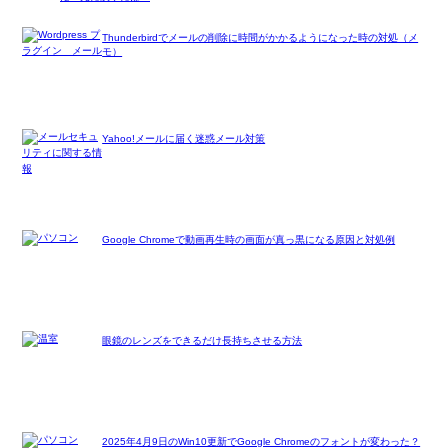
Thunderbirdでメールの削除に時間がかかるようになった時の対処（メ
モ）
Yahoo!メールに届く迷惑メール対策
Google Chromeで動画再生時の画面が真っ黒になる原因と対処例
眼鏡のレンズをできるだけ長持ちさせる方法
2025年4月9日のWin10更新でGoogle Chromeのフォントが変わった？