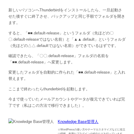
新しいパソコンへThunderbirdをインストールしたら、一旦起動さ
せた後すぐに終了させ、バックアップと同じ手順でフォルダを開き
ます。
すると、「■■.default-release」というフォルダ（先ほどの〇
〇.default-releaseではない名前）と「▲▲.default」というフォルダ
（先ほどの△△.defaultではない名前）ができているはずです。
確認できたら、「〇〇.default-release」フォルダの名前を
「■■.default-release」へ変更します。
変更したフォルダを自動的に作られた「■■.default-release」と入れ
替えます。
ここまで終わったらthunderbirdを起動します。
今まで使っていたメールアカウントやデータが復元できていれば完
了です（私はこの方法で移行できました）。
Knowledge Base管理人
☆WordPressの使い方やテーマカスタマイズなどに役立
つ情報、有用なプラグインの紹介などを行っています