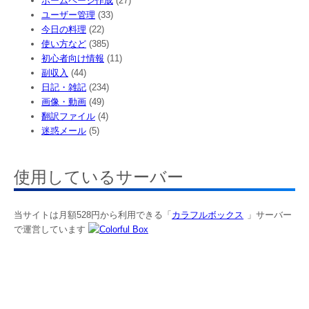
ホームページ作成
(27)
ユーザー管理
(33)
今日の料理
(22)
使い方など
(385)
初心者向け情報
(11)
副収入
(44)
日記・雑記
(234)
画像・動画
(49)
翻訳ファイル
(4)
迷惑メール
(5)
使用しているサーバー
当サイトは月額528円から利用できる「
カラフルボックス
」サーバー
で運営しています