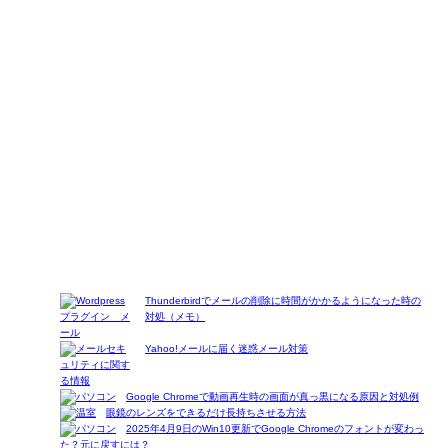
Thunderbirdでメールの削除に時間がかかるようになった時の
対処（メモ）
Yahoo!メールに届く迷惑メール対策
Google Chromeで動画再生時の画面が真っ黒になる原因と対処例
眼鏡のレンズをできるだけ長持ちさせる方法
2025年4月9日のWin10更新でGoogle Chromeのフォントが変わっ
た？元に戻すには？