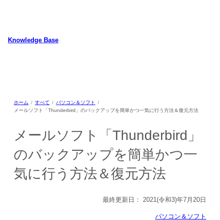
内
容
を
ス
Knowledge Base
キ
WordPressのカスタマイズ方法やプラグインレビューを中心に、パソコ
ッ
ン/動物/植物のことなどを紹介するホームページです
プ
ホーム
すべて
パソコン＆ソフト
メールソフト「Thunderbird」のバックアップを簡単かつ一気に行う方法＆復元方法
メールソフト「Thunderbird」
のバックアップを簡単かつ一
気に行う方法＆復元方法
最終更新日：
2021(令和3)年7月20日
パソコン＆ソフト