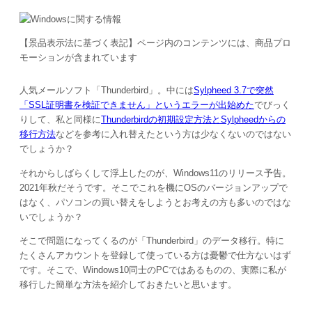
【景品表示法に基づく表記】ページ内のコンテンツには、商品プロ
モーションが含まれています
人気メールソフト「Thunderbird」。中には
Sylpheed 3.7で突然
「SSL証明書を検証できません」というエラーが出始めた
でびっく
りして、私と同様に
Thunderbirdの初期設定方法とSylpheedからの
移行方法
などを参考に入れ替えたという方は少なくないのではない
でしょうか？
それからしばらくして浮上したのが、Windows11のリリース予告。
2021年秋だそうです。そこでこれを機にOSのバージョンアップで
はなく、パソコンの買い替えをしようとお考えの方も多いのではな
いでしょうか？
そこで問題になってくるのが「Thunderbird」のデータ移行。特に
たくさんアカウントを登録して使っている方は憂鬱で仕方ないはず
です。そこで、Windows10同士のPCではあるものの、実際に私が
移行した簡単な方法を紹介しておきたいと思います。