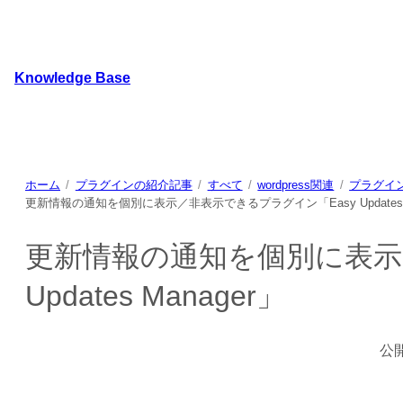
内
容
を
Knowledge Base
ス
キ
WordPressのカスタマイズ方法やプラグインレビューを
ッ
プ
ホーム
プラグインの紹介記事
すべて
wordpress関連
プラグイ
更新情報の通知を個別に表示／非表示できるプラグイン「Easy Updates M
更新情報の通知を個別に表示
Updates Manager」
公