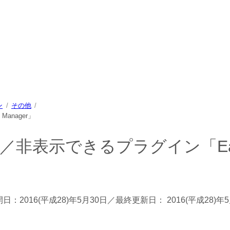
中心に、パソコン/動物/植物のことなどを紹介するホームページで
ン
その他
anager」
／非表示できるプラグイン「Ea
開日：
2016(平成28)年5月30日
／最終更新日：
2016(平成28)年