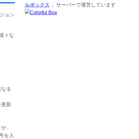
ルボックス
」サーバーで運営しています
ージョン
も様々な
異なる
終更新
すが、
号を入