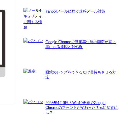
Yahoo!メールに届く迷惑メール対策
Google Chromeで動画再生時の画面が真っ
黒になる原因と対処例
眼鏡のレンズをできるだけ長持ちさせる方
法
2025年4月9日のWin10更新でGoogle
Chromeのフォントが変わった？元に戻すに
は？