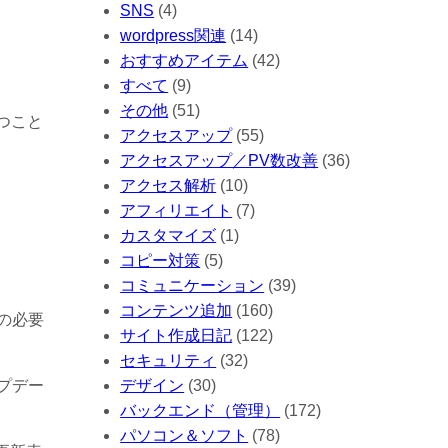
SNS
(4)
wordpress関連
(14)
おすすめアイテム
(42)
すべて
(9)
その他
(51)
つこと
アクセスアップ
(55)
アクセスアップ／PV数改善
(36)
アクセス解析
(10)
アフィリエイト
(7)
カスタマイズ
(1)
コピー対策
(5)
コミュニケーション
(39)
コンテンツ追加
(160)
の必要
サイト作成日記
(122)
セキュリティ
(32)
デザイン
(30)
プデー
バックエンド（管理）
(172)
パソコン＆ソフト
(78)