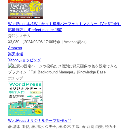
WordPress本格Webサイト構築パーフェクトマスター［Ver.6完全対
応最新版］ (Perfect master 190)
秀和システム
¥3,080
（2024/02/08 17:06時点 | Amazon調べ）
Amazon
楽天市場
Yahooショッピング
ポチップ
WordPressオリジナルテーマ制作入門
著:清水 由規, 著:清水 久美子, 著:鈴木 力哉, 著:西岡 由美, 読み手: