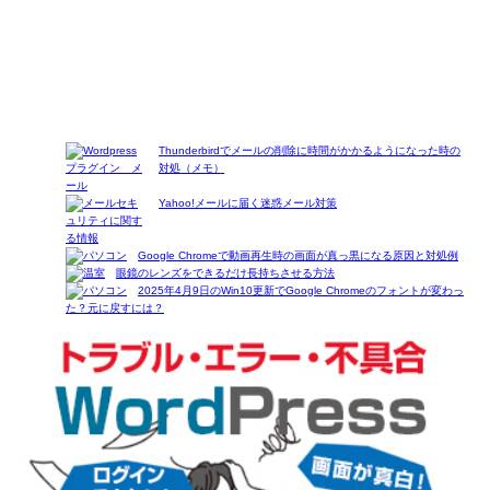
Thunderbirdでメールの削除に時間がかかるようになった時の
対処（メモ）
Yahoo!メールに届く迷惑メール対策
Google Chromeで動画再生時の画面が真っ黒になる原因と対処例
眼鏡のレンズをできるだけ長持ちさせる方法
2025年4月9日のWin10更新でGoogle Chromeのフォントが変わっ
た？元に戻すには？