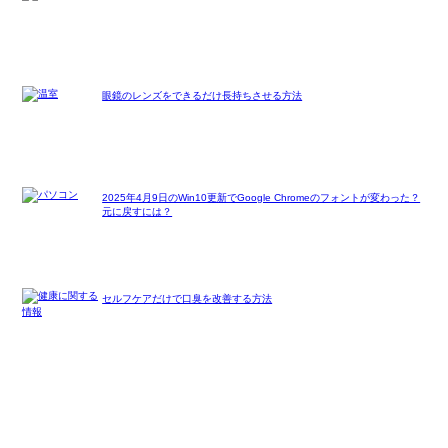
眼鏡のレンズをできるだけ長持ちさせる方法
2025年4月9日のWin10更新でGoogle Chromeのフォントが変わった？
元に戻すには？
セルフケアだけで口臭を改善する方法