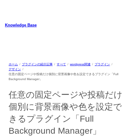
内
容
を
ス
Knowledge Base
キ
WordPressのカスタマイズ方法やプラグインレビューを中心に、パソコ
ッ
ン/動物/植物のことなどを紹介するホームページです
プ
ホーム
プラグインの紹介記事
すべて
wordpress関連
プラグイン
デザイン
任意の固定ページや投稿だけ個別に背景画像や色を設定できるプラグイン「Full
Background Manager」
任意の固定ページや投稿だけ
個別に背景画像や色を設定で
きるプラグイン「Full
Background Manager」