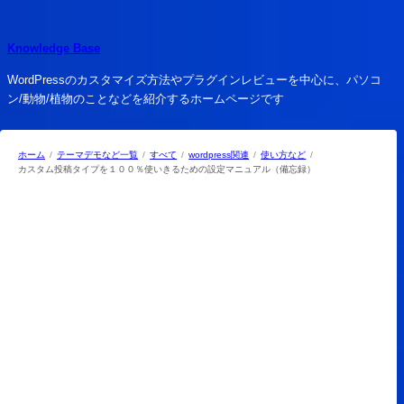
内
容
Knowledge Base
を
ス
WordPressのカスタマイズ方法やプラグインレビューを中心に、パソコ
キ
ン/動物/植物のことなどを紹介するホームページです
ッ
プ
ホーム
テーマデモなど一覧
すべて
wordpress関連
使い方など
カスタム投稿タイプを１００％使いきるための設定マニュアル（備忘録）