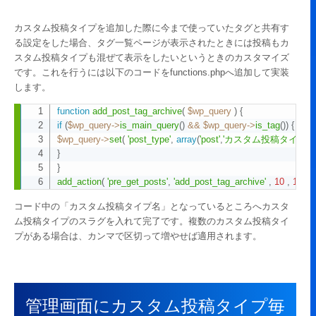
カスタム投稿タイプを追加した際に今まで使っていたタグと共有す
る設定をした場合、タグ一覧ページが表示されたときには投稿もカ
スタム投稿タイプも混ぜて表示をしたいというときのカスタマイズ
です。これを行うには以下のコードをfunctions.phpへ追加して実装
します。
function
add_post_tag_archive
(
$wp_query
)
{
Copy
if
(
$wp_query
->
is_main_query
(
)
&&
$wp_query
->
is_tag
(
)
)
{
$wp_query
->
set
(
'post_type'
,
array
(
'post'
,
'カスタム投稿タイプ名
}
}
add_action
(
'pre_get_posts'
,
'add_post_tag_archive'
,
10
,
1
)
;
コード中の「カスタム投稿タイプ名」となっているところへカスタ
ム投稿タイプのスラグを入れて完了です。複数のカスタム投稿タイ
プがある場合は、カンマで区切って増やせば適用されます。
管理画面にカスタム投稿タイプ毎