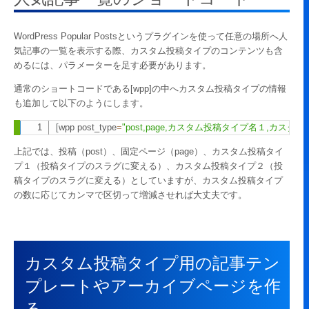
WordPress Popular Postsというプラグインを使って任意の場所へ人
気記事の一覧を表示する際、カスタム投稿タイプのコンテンツも含
めるには、パラメーターを足す必要があります。
通常のショートコードである[wpp]の中へカスタム投稿タイプの情報
も追加して以下のようにします。
[
wpp post_type
=
"post,page,カスタム投稿タイプ名１,カスタ
Copy
上記では、投稿（post）、固定ページ（page）、カスタム投稿タイ
プ１（投稿タイプのスラグに変える）、カスタム投稿タイプ２（投
稿タイプのスラグに変える）としていますが、カスタム投稿タイプ
の数に応じてカンマで区切って増減させれば大丈夫です。
カスタム投稿タイプ用の記事テン
プレートやアーカイブページを作
る