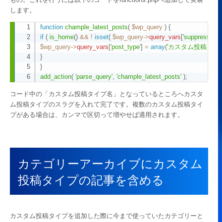
します。
function
chample_latest_posts
(
$wp_query
)
{
Copy
if
(
is_home
(
)
&&
!
isset
(
$wp_query
->
query_vars
[
'suppress_filt
$wp_query
->
query_vars
[
'post_type'
]
=
array
(
'カスタム投稿タイ
}
}
add_action
(
'parse_query'
,
'chample_latest_posts'
)
;
コード中の「カスタム投稿タイプ名」となっているところへカスタ
ム投稿タイプのスラグを入れて完了です。複数のカスタム投稿タイ
プがある場合は、カンマで区切って増やせば適用されます。
カテゴリーアーカイブにカスタム
投稿タイプの記事を含める
カスタム投稿タイプを追加した際に今まで使っていたカテゴリーと