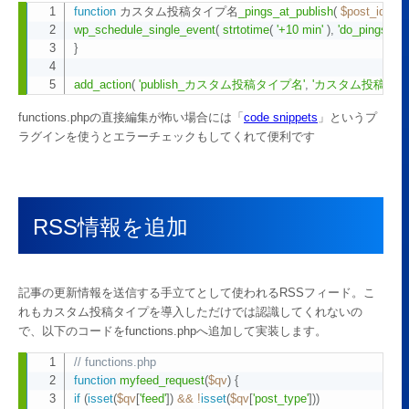
function
 カスタム投稿タイプ名
_pings_at_publish
(
$post_id
)
{
Copy
wp_schedule_single_event
(
strtotime
(
'+10 min'
)
,
'do_pings'
,
ar
}
add_action
(
'publish_カスタム投稿タイプ名'
,
'カスタム投稿タイプ名_
functions.phpの直接編集が怖い場合には「
code snippets
」というプ
ラグインを使うとエラーチェックもしてくれて便利です
RSS情報を追加
記事の更新情報を送信する手立てとして使われるRSSフィード。こ
れもカスタム投稿タイプを導入しただけでは認識してくれないの
で、以下のコードをfunctions.phpへ追加して実装します。
// functions.php
Copy
function
myfeed_request
(
$qv
)
{
if
(
isset
(
$qv
[
'feed'
]
)
&&
!
isset
(
$qv
[
'post_type'
]
)
)