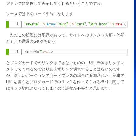
アドレスに変換して表示してくれるということですね。
ソースでは下のコード部分になります
"rewrite"
=>
array
(
"slug"
=>
"cms"
,
"with_front"
=>
true
)
,
Copy
ただこの処理には限界があって、サイトへのリンク（内部・外部
とも）を通常のaタグを使う
<
a href
=
""
>
<
/
a
>
Copy
とブログカードでのリンクはできないものの、URL自体はリダイレ
クトしてくれるのでとりあえずリンク切れすることはないのです
が、新しいバージョンのワードプレスの場合に追加された、記事の
URLを書くとブログカードでのリンクを作ってくれる機能に関して
はリンク切れとなってしまうので調整が必要だと思います。