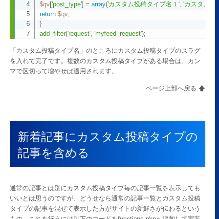
$qv
[
'post_type'
]
=
array
(
'カスタム投稿タイプ名１'
,
'カスタム投
return
$qv
;
}
add_filter
(
'request'
,
'myfeed_request'
)
;
「カスタム投稿タイプ名」のところにカスタム投稿タイプのスラグ
を入れて完了です。複数のカスタム投稿タイプがある場合は、カン
マで区切って増やせば適用されます。
ページ上部へ戻る 🡅
新着記事にカスタム投稿タイプの
記事を含める
通常の記事とは別にカスタム投稿タイプ毎の記事一覧を表示しても
いいとは思うのですが、どうせなら通常の記事一覧とカスタム投稿
タイプの記事を混ぜて表示した方がサイトの新鮮さが伝わるという
もの。これを行うには以下のコードをfunctions.phpへ追加して実装