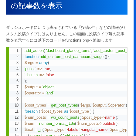
の記事数を表示
ダッシュボードにいつも表示されている「投稿○件」などの情報がカ
スタム投稿タイプにはありません。この画面に投稿タイプ毎の記事
数を表示するには以下のコードをfunctions.phpへ追加します
add_action
(
'dashboard_glance_items'
,
'add_custom_post_dash
Copy
function
add_custom_post_dashboard_widget
(
)
{
$args
=
array
(
'public'
=>
true
,
'_builtin'
=>
false
)
;
$output
=
'object'
;
$operator
=
'and'
;
$post_types
=
get_post_types
(
$args
,
$output
,
$operator
)
;
foreach
(
$post_types
as
$post_type
)
{
$num_posts
=
wp_count_posts
(
$post_type
->
name
)
;
$num
=
number_format_i18n
(
$num_posts
->
publish
)
;
$text
=
_n
(
$post_type
->
labels
->
singular_name
,
$post_type
->
l
if
(
current_user_can
(
'edit_posts'
)
)
{