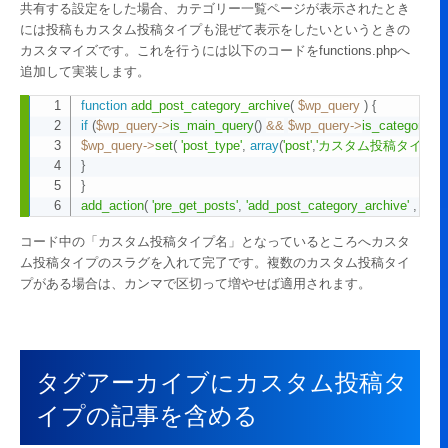
共有する設定をした場合、カテゴリー一覧ページが表示されたとき
には投稿もカスタム投稿タイプも混ぜて表示をしたいというときの
カスタマイズです。これを行うには以下のコードをfunctions.phpへ
追加して実装します。
function
add_post_category_archive
(
$wp_query
)
{
Copy
if
(
$wp_query
->
is_main_query
(
)
&&
$wp_query
->
is_category
(
)
)
$wp_query
->
set
(
'post_type'
,
array
(
'post'
,
'カスタム投稿タイプ名
}
}
add_action
(
'pre_get_posts'
,
'add_post_category_archive'
,
10
,
コード中の「カスタム投稿タイプ名」となっているところへカスタ
ム投稿タイプのスラグを入れて完了です。複数のカスタム投稿タイ
プがある場合は、カンマで区切って増やせば適用されます。
タグアーカイブにカスタム投稿タ
イプの記事を含める