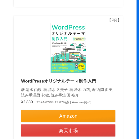
WordPressオリジナルテーマ制作入門
著:清水 由規, 著:清水 久美子, 著:鈴木 力哉, 著:西岡 由美,
読み手:星野 邦敏, 読み手:吉田 裕介
¥2,889
（2024/02/08 17:07時点 | Amazon調べ）
Amazon
楽天市場