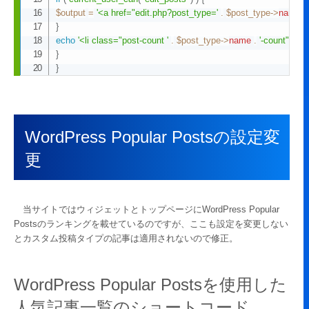
$output
=
'<a href="edit.php?post_type='
.
$post_type
->
name
.
}
echo
'<li class="post-count '
.
$post_type
->
name
.
'-count">'
.
$
}
}
WordPress Popular Postsの設定変
更
当サイトではウィジェットとトップページにWordPress Popular
Postsのランキングを載せているのですが、ここも設定を変更しない
とカスタム投稿タイプの記事は適用されないので修正。
WordPress Popular Postsを使用した
人気記事一覧のショートコード