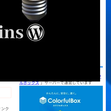
今日の料理
(22)
使い方など
(385)
初心者向け情報
(11)
副収入
(44)
日記・雑記
(234)
画像・動画
(49)
翻訳ファイル
(4)
迷惑メール
(5)
使用しているサーバー
当サイトは月額528円から利用できる「
カラフ
ルボックス
」サーバーで運営しています
リンク