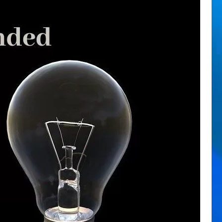
アクセスアップ
(55)
アクセスアップ／PV数改善
(36)
アクセス解析
(10)
アフィリエイト
(7)
カスタマイズ
(1)
コピー対策
(5)
コミュニケーション
(39)
コンテンツ追加
(160)
サイト作成日記
(122)
セキュリティ
(32)
デザイン
(30)
バックエンド（管理）
(172)
パソコン＆ソフト
(78)
パフォーマンス改善
(15)
プラグイン
(7)
ペット・動物
(26)
ホームページ作成
(27)
ユーザー管理
(33)