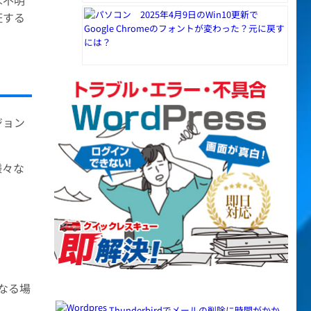
は不明
2025年4月9日のWin10更新で
証する
Google Chromeのフォントが変わった？元に戻す
には？
ジョン
様々な
なる場
Thunderbirdでメールの削除に時間がかか