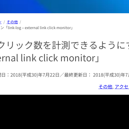
ン
その他
external link click monitor」
クリック数を計測できるように
al link click monitor」
開日：
2018(平成30)年7月22日
／最終更新日：
2018(平成30)年
その他
, 
アクセ