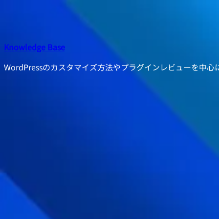
内
容
を
ス
Knowledge Base
キ
WordPressのカスタマイズ方法やプラグインレビューを中
ッ
プ