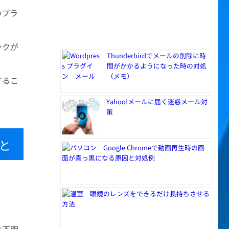
のプラ
ンクが
Thunderbirdでメールの削除に時
間がかかるようになった時の対処
（メモ）
工するこ
Yahoo!メールに届く迷惑メール対
策
こと
Google Chromeで動画再生時の画
面が真っ黒になる原因と対処例
眼鏡のレンズをできるだけ長持ちさせる
方法