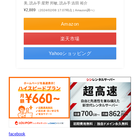
美, 読み手:星野 邦敏, 読み手:吉田 裕介
¥2,889
（2024/02/08 17:07時点 | Amazon調べ）
Amazon
楽天市場
Yahooショッピング
facebook