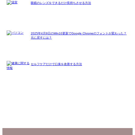
眼鏡のレンズをできるだけ長持ちさせる方法
2025年4月9日のWin10更新でGoogle Chromeのフォントが変わった？
元に戻すには？
セルフケアだけで口臭を改善する方法