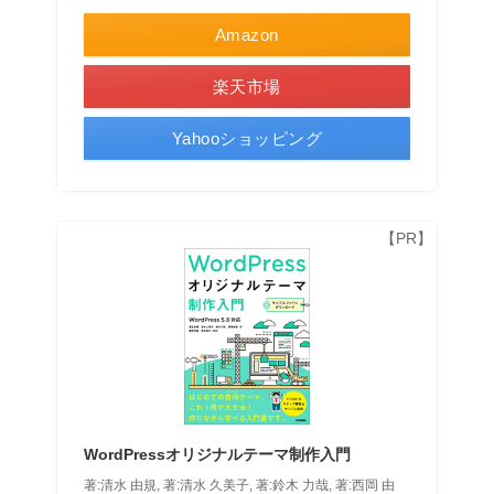
Amazon
楽天市場
Yahooショッピング
WordPressオリジナルテーマ制作入門
著:清水 由規, 著:清水 久美子, 著:鈴木 力哉, 著:西岡 由