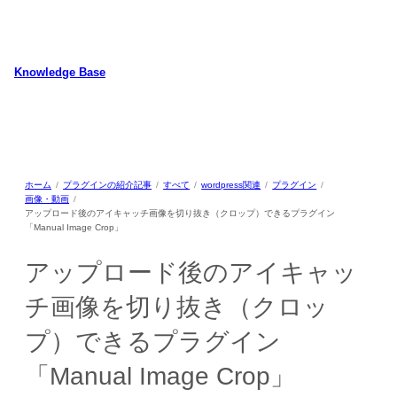
内
容
を
ス
Knowledge Base
キ
WordPressのカスタマイズ方法やプラグインレビューを中心に、パソコ
ッ
ン/動物/植物のことなどを紹介するホームページです
プ
ホーム
プラグインの紹介記事
すべて
wordpress関連
プラグイン
画像・動画
アップロード後のアイキャッチ画像を切り抜き（クロップ）できるプラグイン
「Manual Image Crop」
アップロード後のアイキャッ
チ画像を切り抜き（クロッ
プ）できるプラグイン
「Manual Image Crop」