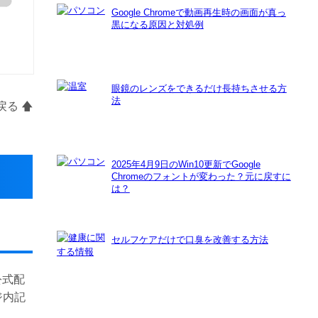
Google Chromeで動画再生時の画面が真っ
黒になる原因と対処例
眼鏡のレンズをできるだけ長持ちさせる方
法
る 🡅
2025年4月9日のWin10更新でGoogle
Chromeのフォントが変わった？元に戻すに
は？
セルフケアだけで口臭を改善する方法
公式配
ジ内記