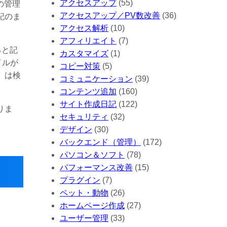
アクセスアップ
(55)
の管理
アクセスアップ／PV数改善
(36)
記のま
アクセス解析
(10)
アフィリエイト
(7)
ると記
カスタマイズ
(1)
イルが
コピー対策
(5)
t」は検
コミュニケーション
(39)
コンテンツ追加
(160)
サイト作成日記
(122)
りま
セキュリティ
(32)
デザイン
(30)
バックエンド（管理）
(172)
パソコン＆ソフト
(78)
パフォーマンス改善
(15)
プラグイン
(7)
ペット・動物
(26)
ホームページ作成
(27)
ユーザー管理
(33)