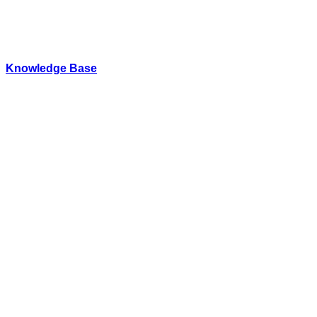
内
容
を
ス
Knowledge Base
キ
WordPressのカスタマイズ方法やプラグインレビューを中
ッ
プ