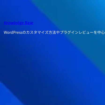
内
容
を
ス
Knowledge Base
キ
WordPressのカスタマイズ方法やプラグインレビューを
ッ
プ