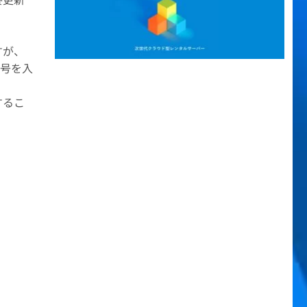
すが、
記号を入
するこ