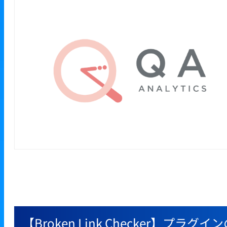
【Broken Link Checker】プ