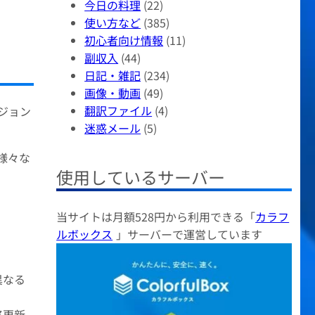
今日の料理
(22)
使い方など
(385)
初心者向け情報
(11)
副収入
(44)
日記・雑記
(234)
画像・動画
(49)
翻訳ファイル
(4)
ジョン
迷惑メール
(5)
様々な
使用しているサーバー
当サイトは月額528円から利用できる「
カラフ
ルボックス
」サーバーで運営しています
異なる
終更新