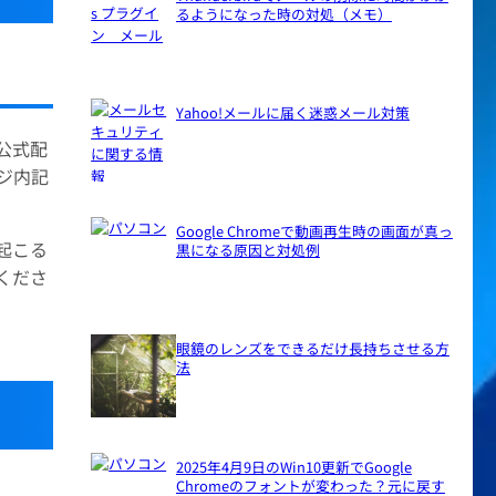
るようになった時の対処（メモ）
Yahoo!メールに届く迷惑メール対策
公式配
ジ内記
Google Chromeで動画再生時の画面が真っ
起こる
黒になる原因と対処例
くださ
眼鏡のレンズをできるだけ長持ちさせる方
法
2025年4月9日のWin10更新でGoogle
Chromeのフォントが変わった？元に戻す