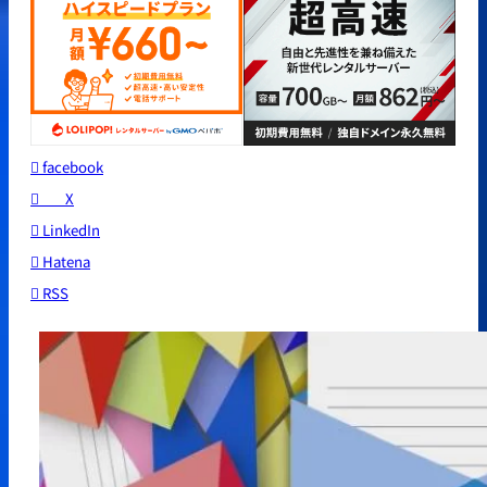
facebook
X
LinkedIn
Hatena
RSS