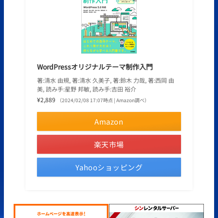
WordPressオリジナルテーマ制作入門
著:清水 由規, 著:清水 久美子, 著:鈴木 力哉, 著:西岡 由
美, 読み手:星野 邦敏, 読み手:吉田 裕介
¥2,889
（2024/02/08 17:07時点 | Amazon調べ）
Amazon
楽天市場
Yahooショッピング