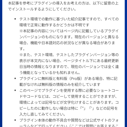
本記事を参考にプラグインの導入をお考えの方は、以下に留意の上
でインストールするようにしてください。
テスト環境での動作に基づいた紹介記事ですので、すべての
環境で正常に動作するかどうかは不明です
※本記事の内容についてはページ内に記載しているプラグイ
ンバージョンのものになります。現在のバージョンと異なる
場合、機能や日本語対応の状況などが異なる場合がありま
す。
※また、テスト環境、テストしたプラグインバージョン等の
表示が本文内にない場合、ページタイトル下にある最終更新
日当時の情報となりますので、現在のバージョンでは全く違
う機能となっているかも知れません。
プラグインに無料版と有料版（Pro版）がある場合、特に記
載がなければ無料版の情報のみを紹介しています
このページでプラグインを使用する際に必要なショートコー
ドやコードなどは、コピーして使用することができますが、
環境によっては記号などが文字化けすることがあります。コ
ピーしたのに動作しない場合は特に「”」「’」などの記号を
入力し直してみてください。
プラグイン本体の動作不具合や質問などは公式サイトのフォ
ーラムなどで行ってください（ここでは質問にお答えするこ