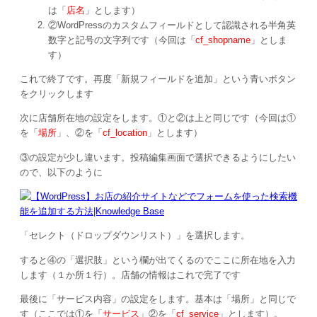
は「
店名
」とします）
②WordPressのカスタムフィールドとして認識される半角英
数字と記号の文字列です（今回は「
cf_shopname
」としま
す）
これで終了です。再度「新規フィールドを追加」という青いボタン
をクリックします
次に店舗所在地の設定をします。①と②は上と同じです（今回は①
を「
場所
」、②を「
cf_location
」とします）
③の設定が少し違います。投稿編集画面で選択できるようにしたい
ので、以下のように
「セレクト（ドロップダウンリスト）」を選択します。
すると④の「選択肢」という欄が出てくるのでここに所在地を入力
します（１か所１行）。店舗の情報はこれで完了です
最後に「サービス内容」の設定をします。基本は「場所」と同じで
す（ここでは①を「
サービス
」②を「
cf_service
」とします）。